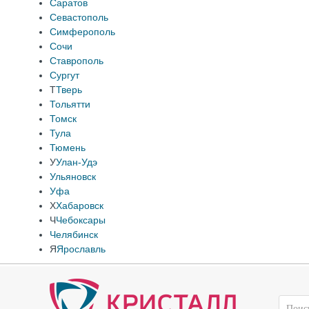
Саратов
Севастополь
Симферополь
Сочи
Ставрополь
Сургут
Т
Тверь
Тольятти
Томск
Тула
Тюмень
У
Улан-Удэ
Ульяновск
Уфа
Х
Хабаровск
Ч
Чебоксары
Челябинск
Я
Ярославль