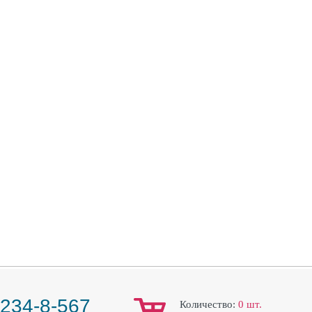
 234-8-567
Количество:
0
шт.