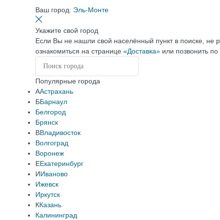
Ваш город:
Эль-Монте
Укажите свой город
Если Вы не нашли свой населённый пункт в поиске, не 
ознакомиться на странице
«Доставка»
или позвонить по
Популярные города
А
Астрахань
Б
Барнаул
Белгород
Брянск
В
Владивосток
Волгоград
Воронеж
Е
Екатеринбург
И
Иваново
Ижевск
Иркутск
К
Казань
Калининград