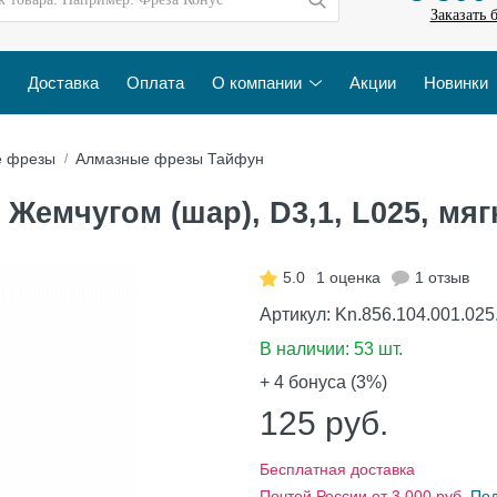
Заказать 
Доставка
Оплата
О компании
Акции
Новинки
е фрезы
Алмазные фрезы Тайфун
емчугом (шар), D3,1, L025, мягк
5.0
1 оценка
1 отзыв
Артикул:
Kn.856.104.001.025
В наличии:
53 шт.
+ 4
бонуса (3%)
125
руб.
Бесплатная доставка
Почтой России от 3 000 руб.
По