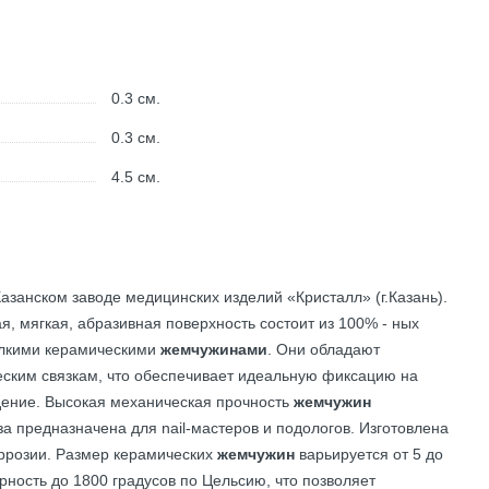
0.3
см.
0.3
см.
4.5
см.
азанском заводе медицинских изделий «Кристалл» (г.Казань).
я, мягкая, абразивная поверхность состоит из 100% - ных
елкими керамическими
жемчужинами
. Они обладают
ским связкам, что обеспечивает идеальную фиксацию на
дение. Высокая механическая прочность
жемчужин
за предназначена для nail-мастеров и подологов. Изготовлена
оррозии. Размер керамических
жемчужин
варьируется от 5 до
ность до 1800 градусов по Цельсию, что позволяет