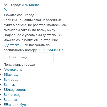
Ваш город:
Эль-Монте
Укажите свой город
Если Вы не нашли свой населённый
пункт в поиске, не расстраивайтесь. Мы
высылаем заказы по всему миру.
Подробнее с условиями доставки Вы
можете ознакомиться на странице
«Доставка»
или позвонить по
бесплатному номеру
8 800 234-8-567
Популярные города
А
Астрахань
Б
Барнаул
Белгород
Брянск
В
Владивосток
Волгоград
Воронеж
Е
Екатеринбург