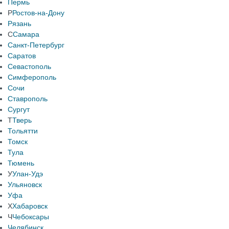
Пермь
Р
Ростов-на-Дону
Рязань
С
Самара
Санкт-Петербург
Саратов
Севастополь
Симферополь
Сочи
Ставрополь
Сургут
Т
Тверь
Тольятти
Томск
Тула
Тюмень
У
Улан-Удэ
Ульяновск
Уфа
Х
Хабаровск
Ч
Чебоксары
Челябинск