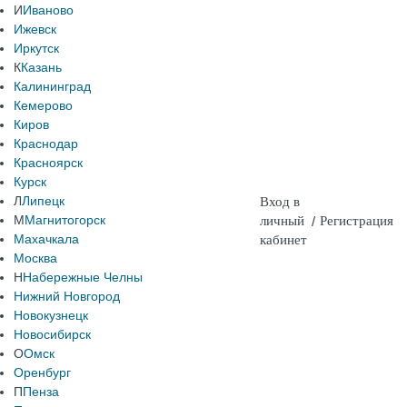
И
Иваново
Ижевск
Иркутск
К
Казань
Калининград
Кемерово
Киров
Краснодар
Красноярск
Курск
Л
Липецк
Вход в
М
Магнитогорск
личный
/
Регистрация
Махачкала
кабинет
Москва
Н
Набережные Челны
Нижний Новгород
Новокузнецк
Новосибирск
О
Омск
Оренбург
П
Пенза