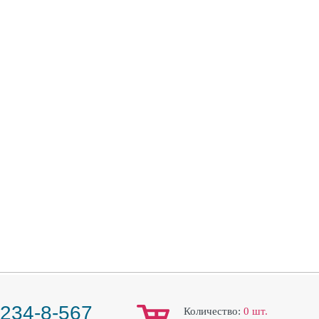
 234-8-567
Количество:
0
шт.