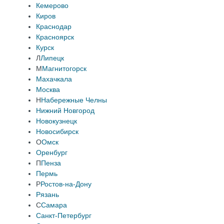
Кемерово
Киров
Краснодар
Красноярск
Курск
Л
Липецк
М
Магнитогорск
Махачкала
Москва
Н
Набережные Челны
Нижний Новгород
Новокузнецк
Новосибирск
О
Омск
Оренбург
П
Пенза
Пермь
Р
Ростов-на-Дону
Рязань
С
Самара
Санкт-Петербург