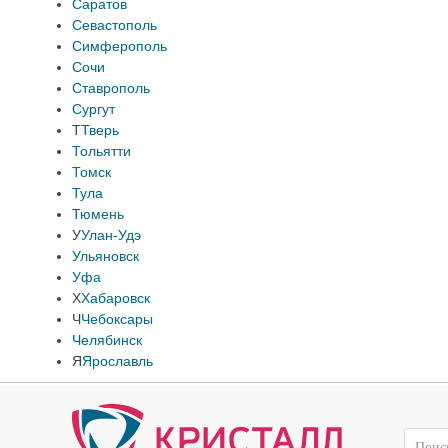
Саратов
Севастополь
Симферополь
Сочи
Ставрополь
Сургут
Т
Тверь
Тольятти
Томск
Тула
Тюмень
У
Улан-Удэ
Ульяновск
Уфа
Х
Хабаровск
Ч
Чебоксары
Челябинск
Я
Ярославль