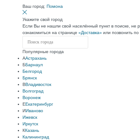
Ваш город:
Помона
Укажите свой город
Если Вы не нашли свой населённый пункт в поиске, не 
ознакомиться на странице
«Доставка»
или позвонить по
Популярные города
А
Астрахань
Б
Барнаул
Белгород
Брянск
В
Владивосток
Волгоград
Воронеж
Е
Екатеринбург
И
Иваново
Ижевск
Иркутск
К
Казань
Калининград