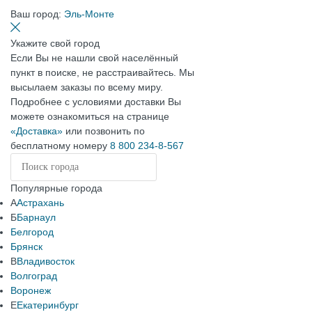
Ваш город:
Эль-Монте
Укажите свой город
Если Вы не нашли свой населённый
пункт в поиске, не расстраивайтесь. Мы
высылаем заказы по всему миру.
Подробнее с условиями доставки Вы
можете ознакомиться на странице
«Доставка»
или позвонить по
бесплатному номеру
8 800 234-8-567
Популярные города
А
Астрахань
Б
Барнаул
Белгород
Брянск
В
Владивосток
Волгоград
Воронеж
Е
Екатеринбург