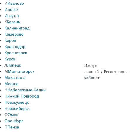
И
Иваново
Ижевск
Иркутск
К
Казань
Калининград
Кемерово
Киров
Краснодар
Красноярск
Курск
Л
Липецк
Вход в
М
Магнитогорск
личный
/
Регистрация
Махачкала
кабинет
Москва
Н
Набережные Челны
Нижний Новгород
Новокузнецк
Новосибирск
О
Омск
Оренбург
П
Пенза