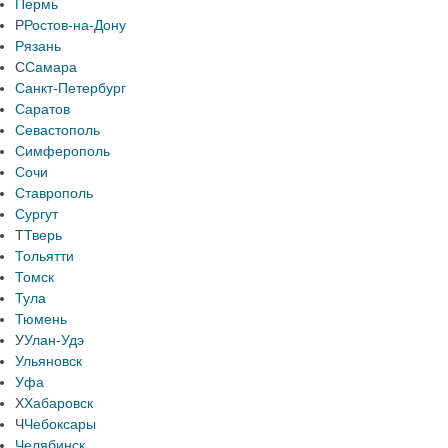
Пермь
Р
Ростов-на-Дону
Рязань
С
Самара
Санкт-Петербург
Саратов
Севастополь
Симферополь
Сочи
Ставрополь
Сургут
Т
Тверь
Тольятти
Томск
Тула
Тюмень
У
Улан-Удэ
Ульяновск
Уфа
Х
Хабаровск
Ч
Чебоксары
Челябинск