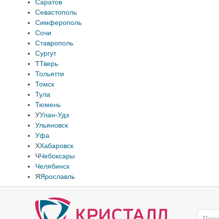
Саратов
Севастополь
Симферополь
Сочи
Ставрополь
Сургут
Т
Тверь
Тольятти
Томск
Тула
Тюмень
У
Улан-Удэ
Ульяновск
Уфа
Х
Хабаровск
Ч
Чебоксары
Челябинск
Я
Ярославль