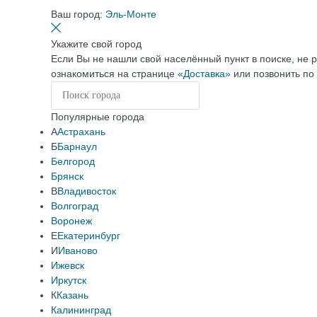
Ваш город:
Эль-Монте
Укажите свой город
Если Вы не нашли свой населённый пункт в поиске, не 
ознакомиться на странице
«Доставка»
или позвонить по
Популярные города
А
Астрахань
Б
Барнаул
Белгород
Брянск
В
Владивосток
Волгоград
Воронеж
Е
Екатеринбург
И
Иваново
Ижевск
Иркутск
К
Казань
Калининград