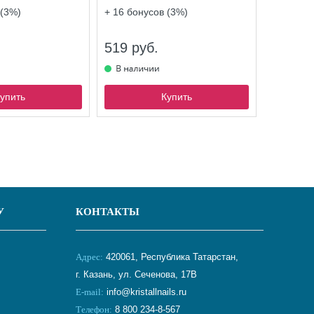
(3%)
+ 16
бонусов (3%)
519 руб.
упить
Купить
У
КОНТАКТЫ
Адрес:
420061, Республика Татарстан,
г. Казань, ул. Сеченова, 17В
E-mail:
info@kristallnails.ru
Телефон:
8 800 234-8-567