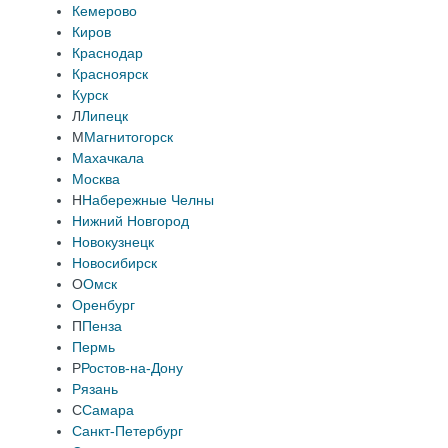
Кемерово
Киров
Краснодар
Красноярск
Курск
Л
Липецк
М
Магнитогорск
Махачкала
Москва
Н
Набережные Челны
Нижний Новгород
Новокузнецк
Новосибирск
О
Омск
Оренбург
П
Пенза
Пермь
Р
Ростов-на-Дону
Рязань
С
Самара
Санкт-Петербург