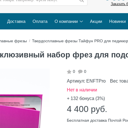
Заказать 
Доставка
Оплата
О компании
Акции
Новинки
лавные фрезы
Твердосплавные фрезы Тайфун PRO для педикю
клюзивный набор фрез для под
0
0
Артикул:
ENFTPro
Вес тов
Нет в наличии
+ 132
бонуса (3%)
4 400
руб.
Бесплатная доставка Почтой Ро