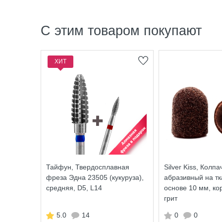
С этим товаром покупают
ХИТ
Тайфун, Твердосплавная
Silver Kiss, Колпа
фреза Эдна 23505 (кукуруза),
абразивный на т
средняя, D5, L14
основе 10 мм, ко
грит
5.0
14
0
0