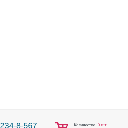
 234-8-567
Количество:
0
шт.