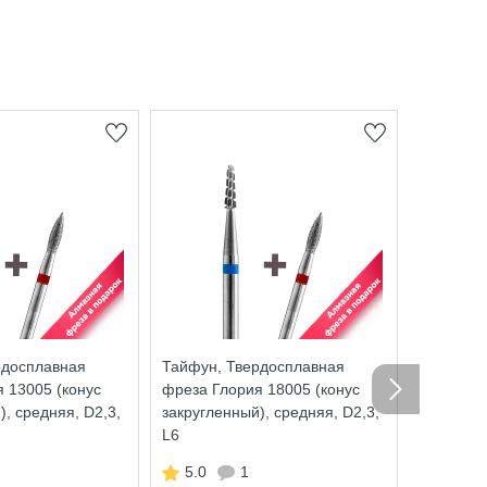
Набор от
Верхние
0
+ 28
бону
931 ру
рдосплавная
Тайфун, Твердосплавная
 13005 (конус
фреза Глория 18005 (конус
), средняя, D2,3,
закругленный), средняя, D2,3,
L6
5.0
1