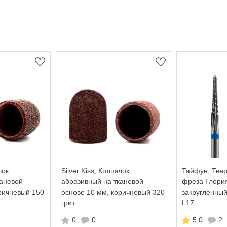
чок
Silver Kiss, Колпачок
Тайфун, Тве
каневой
абразивный на тканевой
фреза Глория
ричневый 150
основе 10 мм, коричневый 320
закругленный
грит
L17
0
0
5.0
2