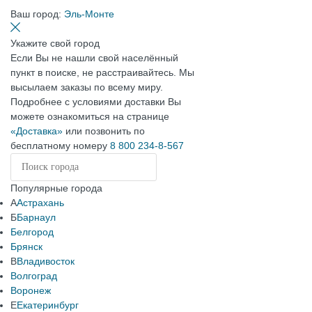
Ваш город:
Эль-Монте
Укажите свой город
Если Вы не нашли свой населённый
пункт в поиске, не расстраивайтесь. Мы
высылаем заказы по всему миру.
Подробнее с условиями доставки Вы
можете ознакомиться на странице
«Доставка»
или позвонить по
бесплатному номеру
8 800 234-8-567
Популярные города
А
Астрахань
Б
Барнаул
Белгород
Брянск
В
Владивосток
Волгоград
Воронеж
Е
Екатеринбург