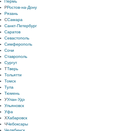
Пермь
Р
Ростов-на-Дону
Рязань
С
Самара
Санкт-Петербург
Саратов
Севастополь
Симферополь
Сочи
Ставрополь
Сургут
Т
Тверь
Тольятти
Томск
Тула
Тюмень
У
Улан-Удэ
Ульяновск
Уфа
Х
Хабаровск
Ч
Чебоксары
Челябинск