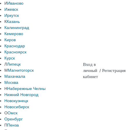
И
Иваново
Ижевск
Иркутск
К
Казань
Калининград
Кемерово
Киров
Краснодар
Красноярск
Курск
Л
Липецк
Вход в
М
Магнитогорск
личный
/
Регистрация
Махачкала
кабинет
Москва
Н
Набережные Челны
Нижний Новгород
Новокузнецк
Новосибирск
О
Омск
Оренбург
П
Пенза