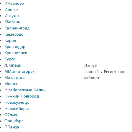
И
Иваново
Ижевск
Иркутск
К
Казань
Калининград
Кемерово
Киров
Краснодар
Красноярск
Курск
Л
Липецк
Вход в
М
Магнитогорск
личный
/
Регистрация
Махачкала
кабинет
Москва
Н
Набережные Челны
Нижний Новгород
Новокузнецк
Новосибирск
О
Омск
Оренбург
П
Пенза