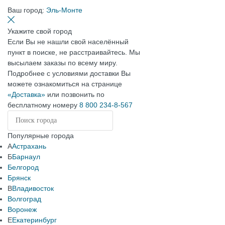
Ваш город:
Эль-Монте
Укажите свой город
Если Вы не нашли свой населённый
пункт в поиске, не расстраивайтесь. Мы
высылаем заказы по всему миру.
Подробнее с условиями доставки Вы
можете ознакомиться на странице
«Доставка»
или позвонить по
бесплатному номеру
8 800 234-8-567
Популярные города
А
Астрахань
Б
Барнаул
Белгород
Брянск
В
Владивосток
Волгоград
Воронеж
Е
Екатеринбург