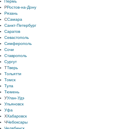
Пермь
Р
Ростов-на-Дону
Рязань
С
Самара
Санкт-Петербург
Саратов
Севастополь
Симферополь
Сочи
Ставрополь
Сургут
Т
Тверь
Тольятти
Томск
Тула
Тюмень
У
Улан-Удэ
Ульяновск
Уфа
Х
Хабаровск
Ч
Чебоксары
Челябинск