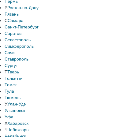
Пермь
Р
Ростов-на-Дону
Рязань
С
Самара
Санкт-Петербург
Саратов
Севастополь
Симферополь
Сочи
Ставрополь
Сургут
Т
Тверь
Тольятти
Томск
Тула
Тюмень
У
Улан-Удэ
Ульяновск
Уфа
Х
Хабаровск
Ч
Чебоксары
Челябинск