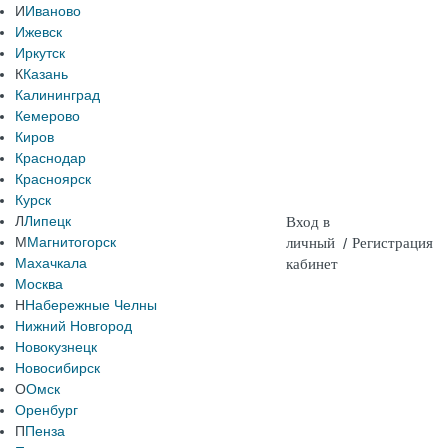
И
Иваново
Ижевск
Иркутск
К
Казань
Калининград
Кемерово
Киров
Краснодар
Красноярск
Курск
Л
Липецк
Вход в
М
Магнитогорск
личный
/
Регистрация
Махачкала
кабинет
Москва
Н
Набережные Челны
Нижний Новгород
Новокузнецк
Новосибирск
О
Омск
Оренбург
П
Пенза