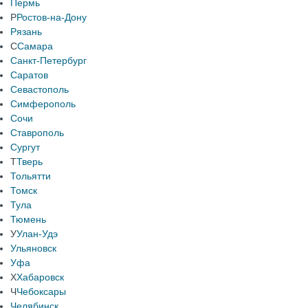
Пермь
Р
Ростов-на-Дону
Рязань
С
Самара
Санкт-Петербург
Саратов
Севастополь
Симферополь
Сочи
Ставрополь
Сургут
Т
Тверь
Тольятти
Томск
Тула
Тюмень
У
Улан-Удэ
Ульяновск
Уфа
Х
Хабаровск
Ч
Чебоксары
Челябинск