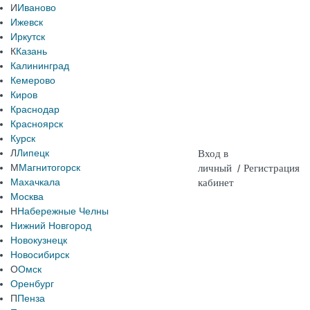
И
Иваново
Ижевск
Иркутск
К
Казань
Калининград
Кемерово
Киров
Краснодар
Красноярск
Курск
Л
Липецк
Вход в
М
Магнитогорск
личный
/
Регистрация
Махачкала
кабинет
Москва
Н
Набережные Челны
Нижний Новгород
Новокузнецк
Новосибирск
О
Омск
Оренбург
П
Пенза