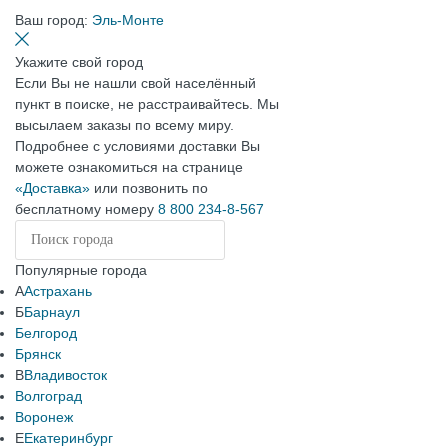
Ваш город:
Эль-Монте
Укажите свой город
Если Вы не нашли свой населённый
пункт в поиске, не расстраивайтесь. Мы
высылаем заказы по всему миру.
Подробнее с условиями доставки Вы
можете ознакомиться на странице
«Доставка»
или позвонить по
бесплатному номеру
8 800 234-8-567
Популярные города
А
Астрахань
Б
Барнаул
Белгород
Брянск
В
Владивосток
Волгоград
Воронеж
Е
Екатеринбург