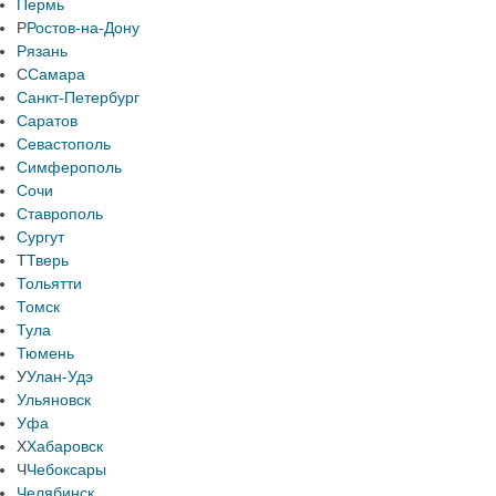
Пермь
Р
Ростов-на-Дону
Рязань
С
Самара
Санкт-Петербург
Саратов
Севастополь
Симферополь
Сочи
Ставрополь
Сургут
Т
Тверь
Тольятти
Томск
Тула
Тюмень
У
Улан-Удэ
Ульяновск
Уфа
Х
Хабаровск
Ч
Чебоксары
Челябинск