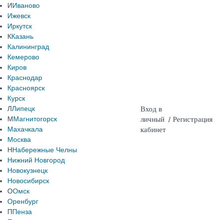
И
Иваново
Ижевск
Иркутск
К
Казань
Калининград
Кемерово
Киров
Краснодар
Красноярск
Курск
Л
Липецк
Вход в
М
Магнитогорск
личный
/
Регистрация
Махачкала
кабинет
Москва
Н
Набережные Челны
Нижний Новгород
Новокузнецк
Новосибирск
О
Омск
Оренбург
П
Пенза