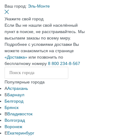
Ваш город:
Эль-Монте
Укажите свой город
Если Вы не нашли свой населённый
пункт в поиске, не расстраивайтесь. Мы
высылаем заказы по всему миру.
Подробнее с условиями доставки Вы
можете ознакомиться на странице
«Доставка»
или позвонить по
бесплатному номеру
8 800 234-8-567
Популярные города
А
Астрахань
Б
Барнаул
Белгород
Брянск
В
Владивосток
Волгоград
Воронеж
Е
Екатеринбург