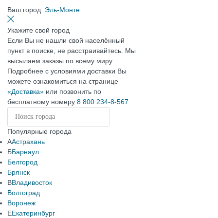
Ваш город:
Эль-Монте
Укажите свой город
Если Вы не нашли свой населённый
пункт в поиске, не расстраивайтесь. Мы
высылаем заказы по всему миру.
Подробнее с условиями доставки Вы
можете ознакомиться на странице
«Доставка»
или позвонить по
бесплатному номеру
8 800 234-8-567
Популярные города
А
Астрахань
Б
Барнаул
Белгород
Брянск
В
Владивосток
Волгоград
Воронеж
Е
Екатеринбург