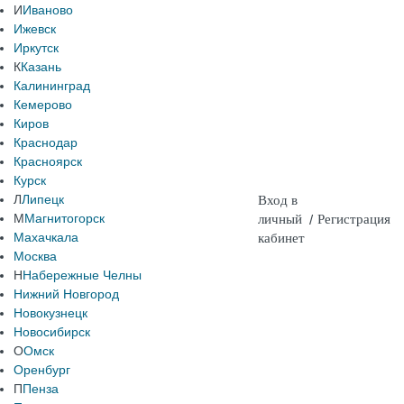
И
Иваново
Ижевск
Иркутск
К
Казань
Калининград
Кемерово
Киров
Краснодар
Красноярск
Курск
Л
Липецк
Вход в
М
Магнитогорск
личный
/
Регистрация
Махачкала
кабинет
Москва
Н
Набережные Челны
Нижний Новгород
Новокузнецк
Новосибирск
О
Омск
Оренбург
П
Пенза