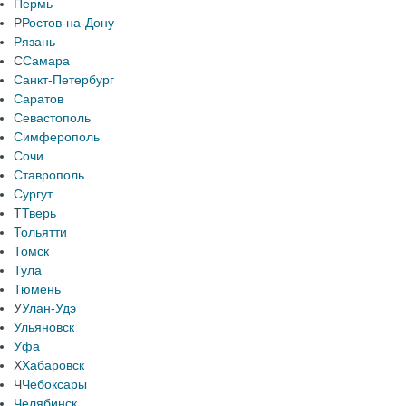
Пермь
Р
Ростов-на-Дону
Рязань
С
Самара
Санкт-Петербург
Саратов
Севастополь
Симферополь
Сочи
Ставрополь
Сургут
Т
Тверь
Тольятти
Томск
Тула
Тюмень
У
Улан-Удэ
Ульяновск
Уфа
Х
Хабаровск
Ч
Чебоксары
Челябинск