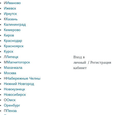
И
Иваново
Ижевск
Иркутск
К
Казань
Калининград
Кемерово
Киров
Краснодар
Красноярск
Курск
Л
Липецк
Вход в
М
Магнитогорск
личный
/
Регистрация
Махачкала
кабинет
Москва
Н
Набережные Челны
Нижний Новгород
Новокузнецк
Новосибирск
О
Омск
Оренбург
П
Пенза