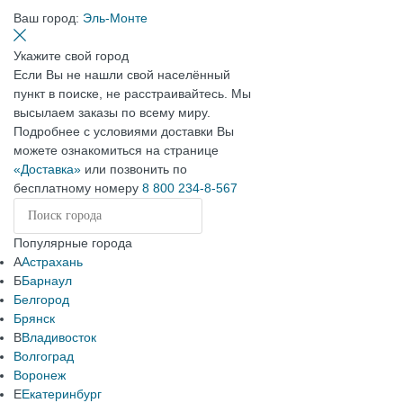
Ваш город:
Эль-Монте
Укажите свой город
Если Вы не нашли свой населённый
пункт в поиске, не расстраивайтесь. Мы
высылаем заказы по всему миру.
Подробнее с условиями доставки Вы
можете ознакомиться на странице
«Доставка»
или позвонить по
бесплатному номеру
8 800 234-8-567
Популярные города
А
Астрахань
Б
Барнаул
Белгород
Брянск
В
Владивосток
Волгоград
Воронеж
Е
Екатеринбург