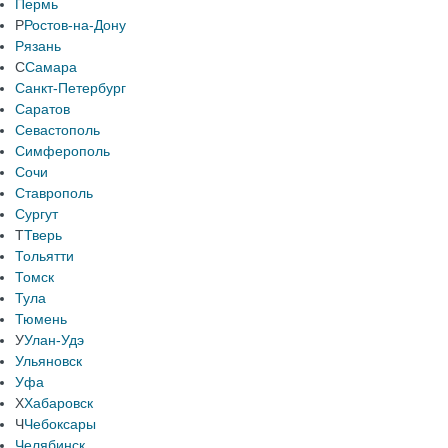
Пермь
Р
Ростов-на-Дону
Рязань
С
Самара
Санкт-Петербург
Саратов
Севастополь
Симферополь
Сочи
Ставрополь
Сургут
Т
Тверь
Тольятти
Томск
Тула
Тюмень
У
Улан-Удэ
Ульяновск
Уфа
Х
Хабаровск
Ч
Чебоксары
Челябинск