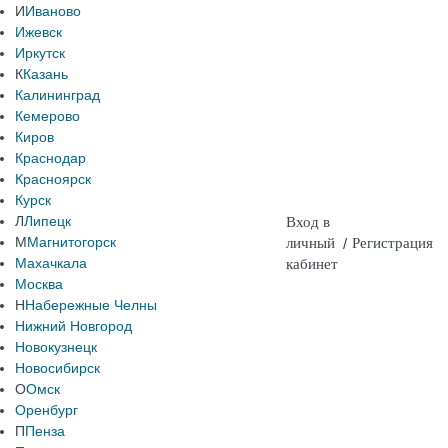
И
Иваново
Ижевск
Иркутск
К
Казань
Калининград
Кемерово
Киров
Краснодар
Красноярск
Курск
Л
Липецк
Вход в
М
Магнитогорск
личный
/
Регистрация
Махачкала
кабинет
Москва
Н
Набережные Челны
Нижний Новгород
Новокузнецк
Новосибирск
О
Омск
Оренбург
П
Пенза