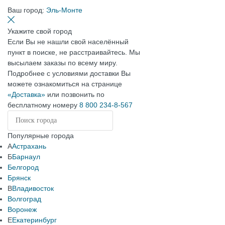
Ваш город:
Эль-Монте
Укажите свой город
Если Вы не нашли свой населённый
пункт в поиске, не расстраивайтесь. Мы
высылаем заказы по всему миру.
Подробнее с условиями доставки Вы
можете ознакомиться на странице
«Доставка»
или позвонить по
бесплатному номеру
8 800 234-8-567
Популярные города
А
Астрахань
Б
Барнаул
Белгород
Брянск
В
Владивосток
Волгоград
Воронеж
Е
Екатеринбург