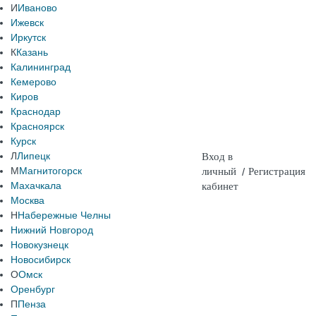
И
Иваново
Ижевск
Иркутск
К
Казань
Калининград
Кемерово
Киров
Краснодар
Красноярск
Курск
Л
Липецк
Вход в
М
Магнитогорск
личный
/
Регистрация
Махачкала
кабинет
Москва
Н
Набережные Челны
Нижний Новгород
Новокузнецк
Новосибирск
О
Омск
Оренбург
П
Пенза