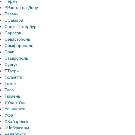
Пермь
Р
Ростов-на-Дону
Рязань
С
Самара
Санкт-Петербург
Саратов
Севастополь
Симферополь
Сочи
Ставрополь
Сургут
Т
Тверь
Тольятти
Томск
Тула
Тюмень
У
Улан-Удэ
Ульяновск
Уфа
Х
Хабаровск
Ч
Чебоксары
Челябинск