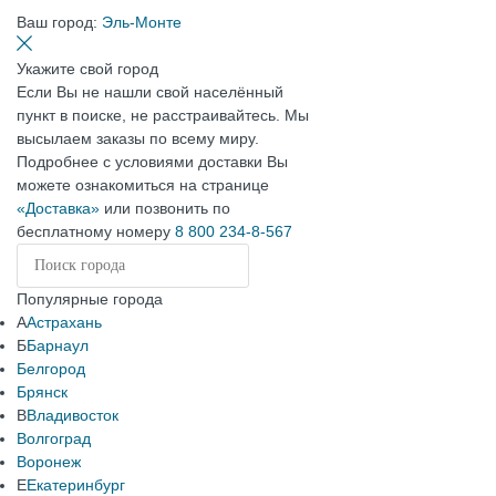
Ваш город:
Эль-Монте
Укажите свой город
Если Вы не нашли свой населённый
пункт в поиске, не расстраивайтесь. Мы
высылаем заказы по всему миру.
Подробнее с условиями доставки Вы
можете ознакомиться на странице
«Доставка»
или позвонить по
бесплатному номеру
8 800 234-8-567
Популярные города
А
Астрахань
Б
Барнаул
Белгород
Брянск
В
Владивосток
Волгоград
Воронеж
Е
Екатеринбург