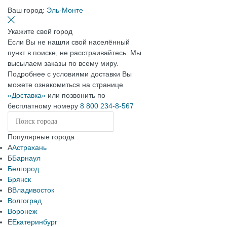
Ваш город:
Эль-Монте
Укажите свой город
Если Вы не нашли свой населённый
пункт в поиске, не расстраивайтесь. Мы
высылаем заказы по всему миру.
Подробнее с условиями доставки Вы
можете ознакомиться на странице
«Доставка»
или позвонить по
бесплатному номеру
8 800 234-8-567
Популярные города
А
Астрахань
Б
Барнаул
Белгород
Брянск
В
Владивосток
Волгоград
Воронеж
Е
Екатеринбург