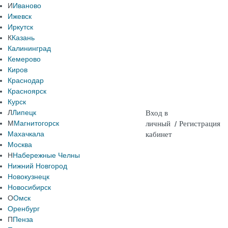
И
Иваново
Ижевск
Иркутск
К
Казань
Калининград
Кемерово
Киров
Краснодар
Красноярск
Курск
Л
Липецк
Вход в
М
Магнитогорск
личный
/
Регистрация
Махачкала
кабинет
Москва
Н
Набережные Челны
Нижний Новгород
Новокузнецк
Новосибирск
О
Омск
Оренбург
П
Пенза