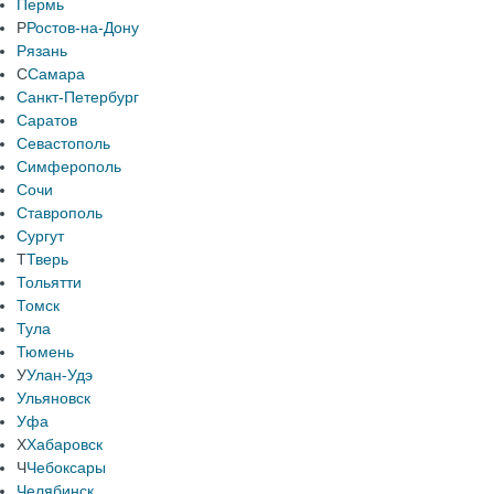
Пермь
Р
Ростов-на-Дону
Рязань
С
Самара
Санкт-Петербург
Саратов
Севастополь
Симферополь
Сочи
Ставрополь
Сургут
Т
Тверь
Тольятти
Томск
Тула
Тюмень
У
Улан-Удэ
Ульяновск
Уфа
Х
Хабаровск
Ч
Чебоксары
Челябинск