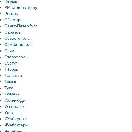
Пермь
Р
Ростов-на-Дону
Рязань
С
Самара
Санкт-Петербург
Саратов
Севастополь
Симферополь
Сочи
Ставрополь
Сургут
Т
Тверь
Тольятти
Томск
Тула
Тюмень
У
Улан-Удэ
Ульяновск
Уфа
Х
Хабаровск
Ч
Чебоксары
Челябинск