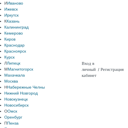
И
Иваново
Ижевск
Иркутск
К
Казань
Калининград
Кемерово
Киров
Краснодар
Красноярск
Курск
Л
Липецк
Вход в
М
Магнитогорск
личный
/
Регистрация
Махачкала
кабинет
Москва
Н
Набережные Челны
Нижний Новгород
Новокузнецк
Новосибирск
О
Омск
Оренбург
П
Пенза