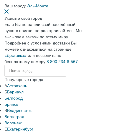
Ваш город:
Эль-Монте
Укажите свой город
Если Вы не нашли свой населённый
пункт в поиске, не расстраивайтесь. Мы
высылаем заказы по всему миру.
Подробнее с условиями доставки Вы
можете ознакомиться на странице
«Доставка»
или позвонить по
бесплатному номеру
8 800 234-8-567
Популярные города
А
Астрахань
Б
Барнаул
Белгород
Брянск
В
Владивосток
Волгоград
Воронеж
Е
Екатеринбург