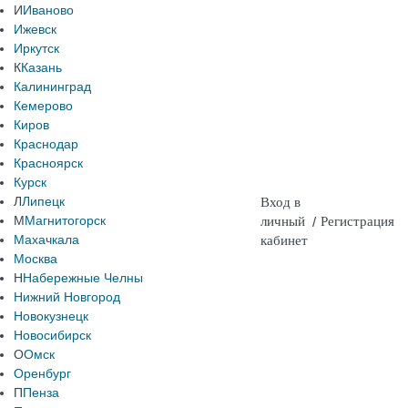
И
Иваново
Ижевск
Иркутск
К
Казань
Калининград
Кемерово
Киров
Краснодар
Красноярск
Курск
Л
Липецк
Вход в
М
Магнитогорск
личный
/
Регистрация
Махачкала
кабинет
Москва
Н
Набережные Челны
Нижний Новгород
Новокузнецк
Новосибирск
О
Омск
Оренбург
П
Пенза