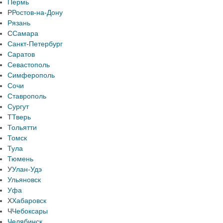
Пермь
Р
Ростов-на-Дону
Рязань
С
Самара
Санкт-Петербург
Саратов
Севастополь
Симферополь
Сочи
Ставрополь
Сургут
Т
Тверь
Тольятти
Томск
Тула
Тюмень
У
Улан-Удэ
Ульяновск
Уфа
Х
Хабаровск
Ч
Чебоксары
Челябинск