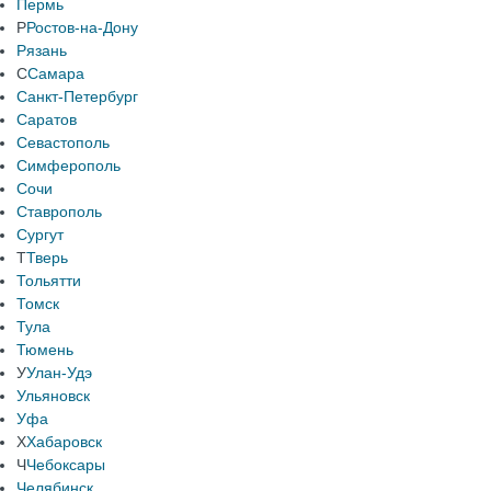
Пермь
Р
Ростов-на-Дону
Рязань
С
Самара
Санкт-Петербург
Саратов
Севастополь
Симферополь
Сочи
Ставрополь
Сургут
Т
Тверь
Тольятти
Томск
Тула
Тюмень
У
Улан-Удэ
Ульяновск
Уфа
Х
Хабаровск
Ч
Чебоксары
Челябинск