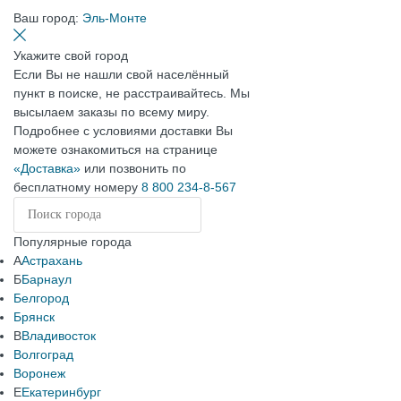
Ваш город:
Эль-Монте
Укажите свой город
Если Вы не нашли свой населённый
пункт в поиске, не расстраивайтесь. Мы
высылаем заказы по всему миру.
Подробнее с условиями доставки Вы
можете ознакомиться на странице
«Доставка»
или позвонить по
бесплатному номеру
8 800 234-8-567
Популярные города
А
Астрахань
Б
Барнаул
Белгород
Брянск
В
Владивосток
Волгоград
Воронеж
Е
Екатеринбург