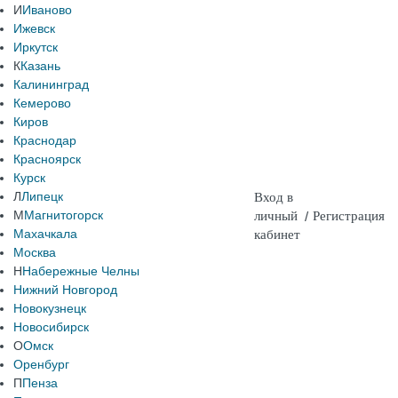
И
Иваново
Ижевск
Иркутск
К
Казань
Калининград
Кемерово
Киров
Краснодар
Красноярск
Курск
Л
Липецк
Вход в
М
Магнитогорск
личный
/
Регистрация
Махачкала
кабинет
Москва
Н
Набережные Челны
Нижний Новгород
Новокузнецк
Новосибирск
О
Омск
Оренбург
П
Пенза