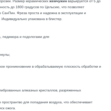
ррозии. Размер керамических
жемчужин
варьируется от 5 до
ность до 1800 градусов по Цельсию, что позволяет
о СанПин. Фреза проста и надежна в эксплуатации и
 Индивидуально упакована в блистер.
, педикюра и подологами для:
икулы;
бокое проникновение в обрабатываемую плоскость обработки и
олиброванных алмазных кристаллов, разряженных
е пространтво для попадания воздуха, что обеспечивает
ск ожога.