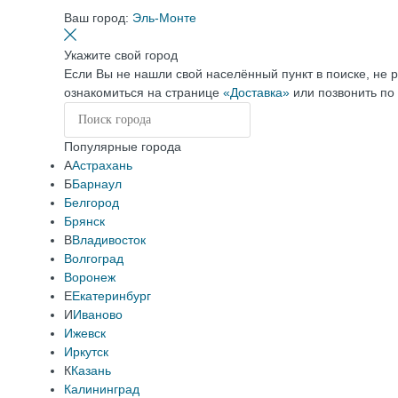
Ваш город:
Эль-Монте
Укажите свой город
Если Вы не нашли свой населённый пункт в поиске, не 
ознакомиться на странице
«Доставка»
или позвонить по
Популярные города
А
Астрахань
Б
Барнаул
Белгород
Брянск
В
Владивосток
Волгоград
Воронеж
Е
Екатеринбург
И
Иваново
Ижевск
Иркутск
К
Казань
Калининград