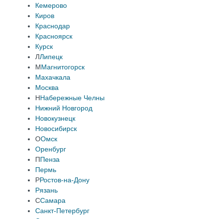
Кемерово
Киров
Краснодар
Красноярск
Курск
Л
Липецк
М
Магнитогорск
Махачкала
Москва
Н
Набережные Челны
Нижний Новгород
Новокузнецк
Новосибирск
О
Омск
Оренбург
П
Пенза
Пермь
Р
Ростов-на-Дону
Рязань
С
Самара
Санкт-Петербург