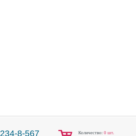
 234-8-567
Количество:
0
шт.