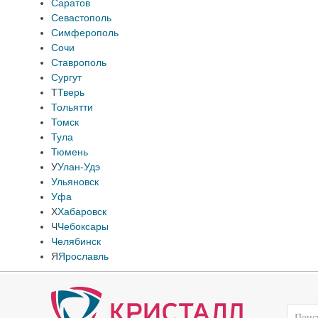
Саратов
Севастополь
Симферополь
Сочи
Ставрополь
Сургут
Т
Тверь
Тольятти
Томск
Тула
Тюмень
У
Улан-Удэ
Ульяновск
Уфа
Х
Хабаровск
Ч
Чебоксары
Челябинск
Я
Ярославль