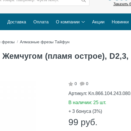
Заказать 
Доставка
Оплата
О компании
Акции
Новинки
е фрезы
Алмазные фрезы Тайфун
Жемчугом (пламя острое), D2,3,
0
0
Артикул:
Kn.866.104.243.080
В наличии:
25 шт.
+ 3
бонуса (3%)
99
руб.