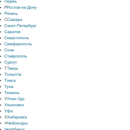
Пермь
Р
Ростов-на-Дону
Рязань
С
Самара
Санкт-Петербург
Саратов
Севастополь
Симферополь
Сочи
Ставрополь
Сургут
Т
Тверь
Тольятти
Томск
Тула
Тюмень
У
Улан-Удэ
Ульяновск
Уфа
Х
Хабаровск
Ч
Чебоксары
Челябинск