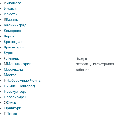
И
Иваново
Ижевск
Иркутск
К
Казань
Калининград
Кемерово
Киров
Краснодар
Красноярск
Курск
Л
Липецк
Вход в
М
Магнитогорск
личный
/
Регистрация
Махачкала
кабинет
Москва
Н
Набережные Челны
Нижний Новгород
Новокузнецк
Новосибирск
О
Омск
Оренбург
П
Пенза