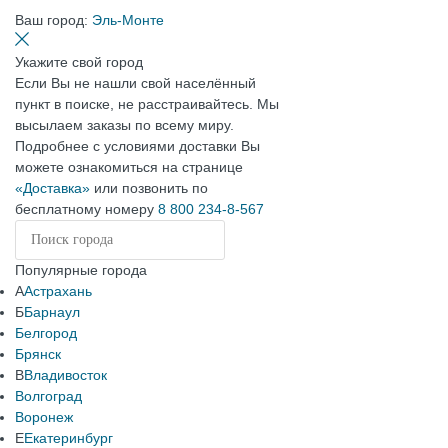
Ваш город:
Эль-Монте
Укажите свой город
Если Вы не нашли свой населённый
пункт в поиске, не расстраивайтесь. Мы
высылаем заказы по всему миру.
Подробнее с условиями доставки Вы
можете ознакомиться на странице
«Доставка»
или позвонить по
бесплатному номеру
8 800 234-8-567
Популярные города
А
Астрахань
Б
Барнаул
Белгород
Брянск
В
Владивосток
Волгоград
Воронеж
Е
Екатеринбург