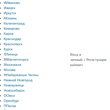
И
Иваново
Ижевск
Иркутск
К
Казань
Калининград
Кемерово
Киров
Краснодар
Красноярск
Курск
Л
Липецк
Вход в
М
Магнитогорск
личный
/
Регистрация
Махачкала
кабинет
Москва
Н
Набережные Челны
Нижний Новгород
Новокузнецк
Новосибирск
О
Омск
Оренбург
П
Пенза