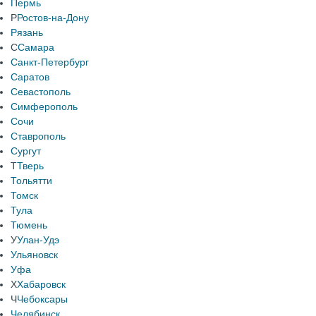
Пермь
Р
Ростов-на-Дону
Рязань
С
Самара
Санкт-Петербург
Саратов
Севастополь
Симферополь
Сочи
Ставрополь
Сургут
Т
Тверь
Тольятти
Томск
Тула
Тюмень
У
Улан-Удэ
Ульяновск
Уфа
Х
Хабаровск
Ч
Чебоксары
Челябинск