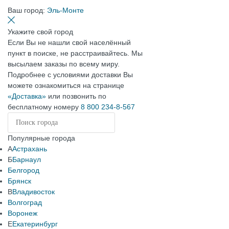
Ваш город:
Эль-Монте
Укажите свой город
Если Вы не нашли свой населённый
пункт в поиске, не расстраивайтесь. Мы
высылаем заказы по всему миру.
Подробнее с условиями доставки Вы
можете ознакомиться на странице
«Доставка»
или позвонить по
бесплатному номеру
8 800 234-8-567
Популярные города
А
Астрахань
Б
Барнаул
Белгород
Брянск
В
Владивосток
Волгоград
Воронеж
Е
Екатеринбург