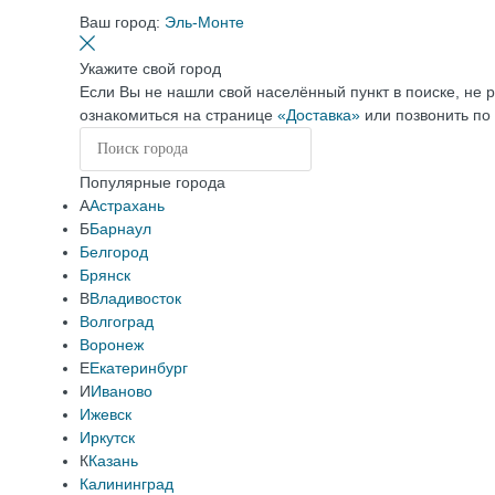
Ваш город:
Эль-Монте
Укажите свой город
Если Вы не нашли свой населённый пункт в поиске, не 
ознакомиться на странице
«Доставка»
или позвонить по
Популярные города
А
Астрахань
Б
Барнаул
Белгород
Брянск
В
Владивосток
Волгоград
Воронеж
Е
Екатеринбург
И
Иваново
Ижевск
Иркутск
К
Казань
Калининград