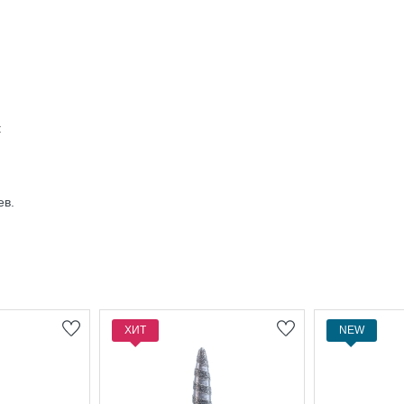
:
ев.
ХИТ
NEW