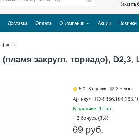
Заказать 
Доставка
Оплата
О компании
Акции
Новинки
е фрезы
(пламя закругл. торнадо), D2,3, 
5.0
3 оценки
3 отзыва
Артикул:
TOR.866.104.263.1
В наличии:
11 шт.
+ 2
бонуса (3%)
69
руб.