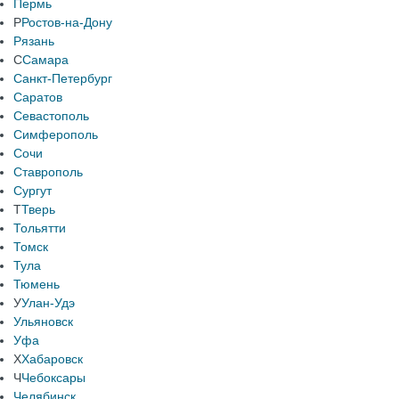
Пермь
Р
Ростов-на-Дону
Рязань
С
Самара
Санкт-Петербург
Саратов
Севастополь
Симферополь
Сочи
Ставрополь
Сургут
Т
Тверь
Тольятти
Томск
Тула
Тюмень
У
Улан-Удэ
Ульяновск
Уфа
Х
Хабаровск
Ч
Чебоксары
Челябинск