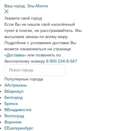
Ваш город:
Эль-Монте
Укажите свой город
Если Вы не нашли свой населённый
пункт в поиске, не расстраивайтесь. Мы
высылаем заказы по всему миру.
Подробнее с условиями доставки Вы
можете ознакомиться на странице
«Доставка»
или позвонить по
бесплатному номеру
8 800 234-8-567
Популярные города
А
Астрахань
Б
Барнаул
Белгород
Брянск
В
Владивосток
Волгоград
Воронеж
Е
Екатеринбург