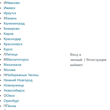
И
Иваново
Ижевск
Иркутск
К
Казань
Калининград
Кемерово
Киров
Краснодар
Красноярск
Курск
Л
Липецк
Вход в
М
Магнитогорск
личный
/
Регистрация
Махачкала
кабинет
Москва
Н
Набережные Челны
Нижний Новгород
Новокузнецк
Новосибирск
О
Омск
Оренбург
П
Пенза