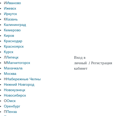
И
Иваново
Ижевск
Иркутск
К
Казань
Калининград
Кемерово
Киров
Краснодар
Красноярск
Курск
Л
Липецк
Вход в
М
Магнитогорск
личный
/
Регистрация
Махачкала
кабинет
Москва
Н
Набережные Челны
Нижний Новгород
Новокузнецк
Новосибирск
О
Омск
Оренбург
П
Пенза