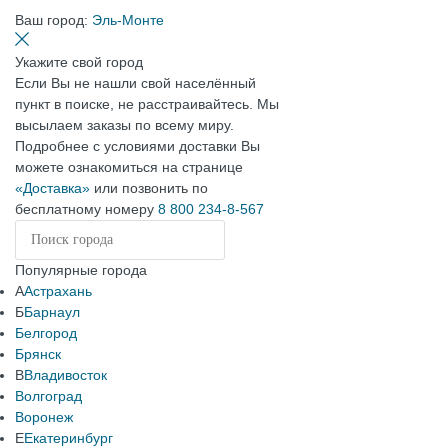
Ваш город:
Эль-Монте
Укажите свой город
Если Вы не нашли свой населённый
пункт в поиске, не расстраивайтесь. Мы
высылаем заказы по всему миру.
Подробнее с условиями доставки Вы
можете ознакомиться на странице
«Доставка»
или позвонить по
бесплатному номеру
8 800 234-8-567
Популярные города
А
Астрахань
Б
Барнаул
Белгород
Брянск
В
Владивосток
Волгоград
Воронеж
Е
Екатеринбург