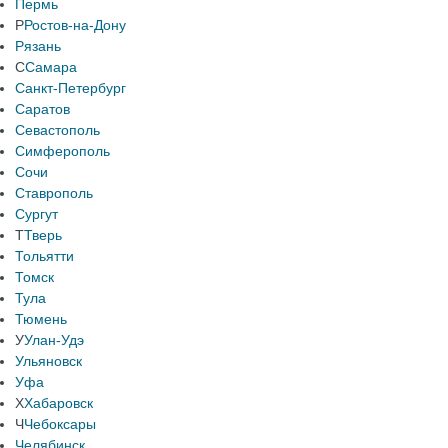
Пермь
Р
Ростов-на-Дону
Рязань
С
Самара
Санкт-Петербург
Саратов
Севастополь
Симферополь
Сочи
Ставрополь
Сургут
Т
Тверь
Тольятти
Томск
Тула
Тюмень
У
Улан-Удэ
Ульяновск
Уфа
Х
Хабаровск
Ч
Чебоксары
Челябинск