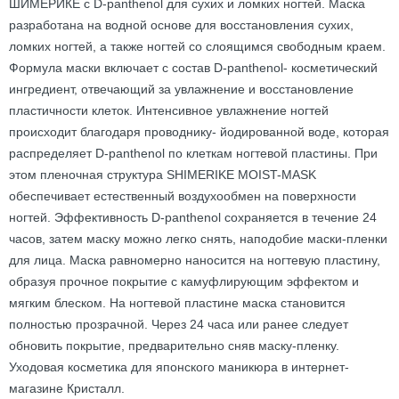
ШИМЕРИКЕ с D-panthenol для сухих и ломких ногтей. Маска
разработана на водной основе для восстановления сухих,
ломких ногтей, а также ногтей со слоящимся свободным краем.
Формула маски включает с состав D-panthenol- косметический
ингредиент, отвечающий за увлажнение и восстановление
пластичности клеток. Интенсивное увлажнение ногтей
происходит благодаря проводнику- йодированной воде, которая
распределяет D-panthenol по клеткам ногтевой пластины. При
этом пленочная структура SHIMERIKE MOIST-MASK
обеспечивает естественный воздухообмен на поверхности
ногтей. Эффективность D-panthenol сохраняется в течение 24
часов, затем маску можно легко снять, наподобие маски-пленки
для лица. Маска равномерно наносится на ногтевую пластину,
образуя прочное покрытие с камуфлирующим эффектом и
мягким блеском. На ногтевой пластине маска становится
полностью прозрачной. Через 24 часа или ранее следует
обновить покрытие, предварительно сняв маску-пленку.
Уходовая косметика для японского маникюра в интернет-
магазине Кристалл.