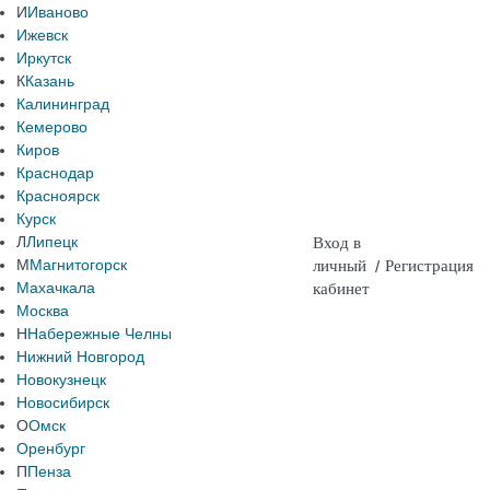
И
Иваново
Ижевск
Иркутск
К
Казань
Калининград
Кемерово
Киров
Краснодар
Красноярск
Курск
Л
Липецк
Вход в
М
Магнитогорск
личный
/
Регистрация
Махачкала
кабинет
Москва
Н
Набережные Челны
Нижний Новгород
Новокузнецк
Новосибирск
О
Омск
Оренбург
П
Пенза