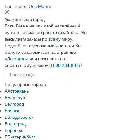
Ваш город:
Эль-Монте
Укажите свой город
Если Вы не нашли свой населённый
пункт в поиске, не расстраивайтесь. Мы
высылаем заказы по всему миру.
Подробнее с условиями доставки Вы
можете ознакомиться на странице
«Доставка»
или позвонить по
бесплатному номеру
8 800 234-8-567
Популярные города
А
Астрахань
Б
Барнаул
Белгород
Брянск
В
Владивосток
Волгоград
Воронеж
Е
Екатеринбург