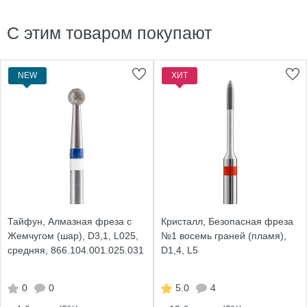
С этим товаром покупают
NEW
ХИТ
Тайфун, Алмазная фреза с
Кристалл, Безопасная фреза
Жемчугом (шар), D3,1, L025,
№1 восемь граней (пламя),
средняя, 866.104.001.025.031
D1,4, L5
0
0
5.0
4