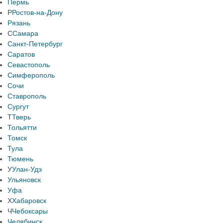
Пермь
Р
Ростов-на-Дону
Рязань
С
Самара
Санкт-Петербург
Саратов
Севастополь
Симферополь
Сочи
Ставрополь
Сургут
Т
Тверь
Тольятти
Томск
Тула
Тюмень
У
Улан-Удэ
Ульяновск
Уфа
Х
Хабаровск
Ч
Чебоксары
Челябинск