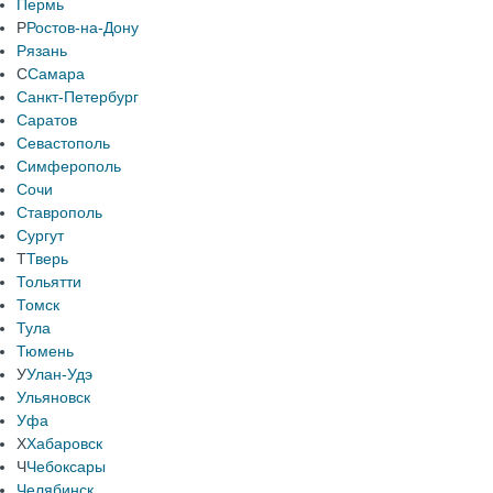
Пермь
Р
Ростов-на-Дону
Рязань
С
Самара
Санкт-Петербург
Саратов
Севастополь
Симферополь
Сочи
Ставрополь
Сургут
Т
Тверь
Тольятти
Томск
Тула
Тюмень
У
Улан-Удэ
Ульяновск
Уфа
Х
Хабаровск
Ч
Чебоксары
Челябинск