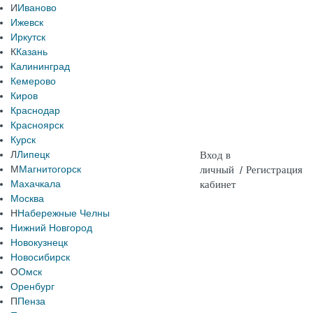
И
Иваново
Ижевск
Иркутск
К
Казань
Калининград
Кемерово
Киров
Краснодар
Красноярск
Курск
Л
Липецк
Вход в
М
Магнитогорск
личный
/
Регистрация
Махачкала
кабинет
Москва
Н
Набережные Челны
Нижний Новгород
Новокузнецк
Новосибирск
О
Омск
Оренбург
П
Пенза