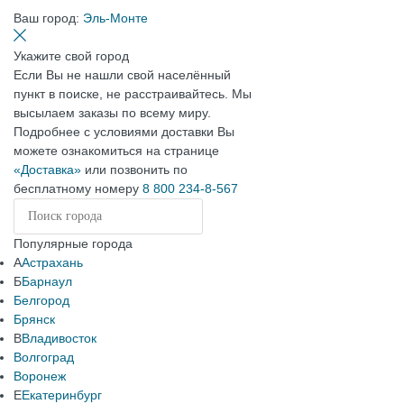
Ваш город:
Эль-Монте
Укажите свой город
Если Вы не нашли свой населённый
пункт в поиске, не расстраивайтесь. Мы
высылаем заказы по всему миру.
Подробнее с условиями доставки Вы
можете ознакомиться на странице
«Доставка»
или позвонить по
бесплатному номеру
8 800 234-8-567
Популярные города
А
Астрахань
Б
Барнаул
Белгород
Брянск
В
Владивосток
Волгоград
Воронеж
Е
Екатеринбург