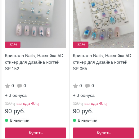
-31%
-31%
Кристалл Nails, Наклейка 5D
Кристалл Nails, Наклейка 5D
стикер для дизайна ногтей
стикер для дизайна ногтей
SP 152
SP 065
0
0
0
0
+ 3
бонуса
+ 3
бонуса
130
q
выгода 40
q
130
q
выгода 40
q
90 руб.
90 руб.
Купить
Купить