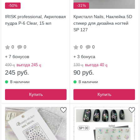
-50%
-31%
IRISK professional, Акриловая
Кристалл Nails, Наклейка 5D
пудра Р-6 Clear, 15 мл
стикер для дизайна ногтей
SP 127
0
0
0
0
+ 7
бонусов
+ 3
бонуса
490
q
выгода 245
q
130
q
выгода 40
q
245 руб.
90 руб.
Купить
Купить