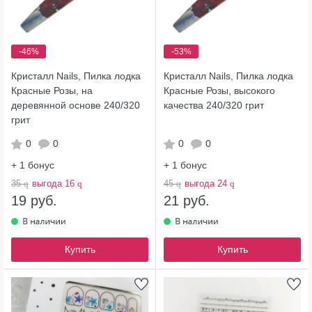
-46%
-53%
Кристалл Nails, Пилка лодка
Кристалл Nails, Пилка лодка
Красные Розы, на
Красные Розы, высокого
деревянной основе 240/320
качества 240/320 грит
грит
0
0
0
0
+ 1
бонус
+ 1
бонус
35
q
выгода 16
q
45
q
выгода 24
q
19 руб.
21 руб.
Купить
Купить