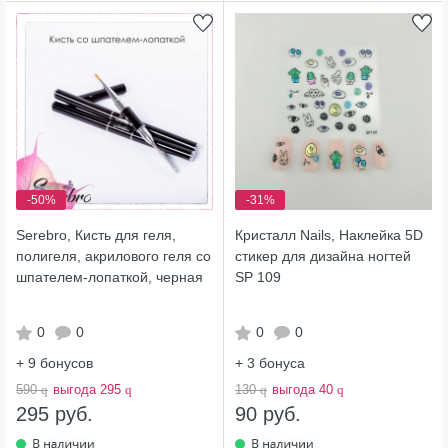
-50%
-31%
Serebro, Кисть для геля,
Кристалл Nails, Наклейка 5D
полигеля, акрилового геля со
стикер для дизайна ногтей
шпателем-лопаткой, черная
SP 109
0
0
0
0
+ 9
бонусов
+ 3
бонуса
590
q
выгода 295
q
130
q
выгода 40
q
295 руб.
90 руб.