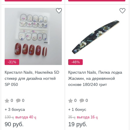
-31%
-46%
Кристалл Nails, Наклейка 5D
Кристалл Nails, Пилка лодка
стикер для дизайна ногтей
Жасмин, на деревянной
SP 050
основе 180/240 грит
0
0
0
0
+ 3
бонуса
+ 1
бонус
130
q
выгода 40
q
35
q
выгода 16
q
90 руб.
19 руб.