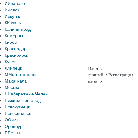
И
Иваново
Ижевск
Иркутск
К
Казань
Калининград
Кемерово
Киров
Краснодар
Красноярск
Курск
Л
Липецк
Вход в
М
Магнитогорск
личный
/
Регистрация
Махачкала
кабинет
Москва
Н
Набережные Челны
Нижний Новгород
Новокузнецк
Новосибирск
О
Омск
Оренбург
П
Пенза