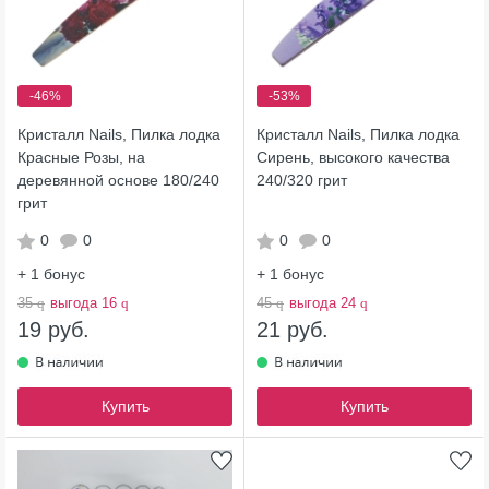
-46%
-53%
Кристалл Nails, Пилка лодка
Кристалл Nails, Пилка лодка
Красные Розы, на
Сирень, высокого качества
деревянной основе 180/240
240/320 грит
грит
0
0
0
0
+ 1
бонус
+ 1
бонус
35
q
выгода 16
q
45
q
выгода 24
q
19 руб.
21 руб.
Купить
Купить