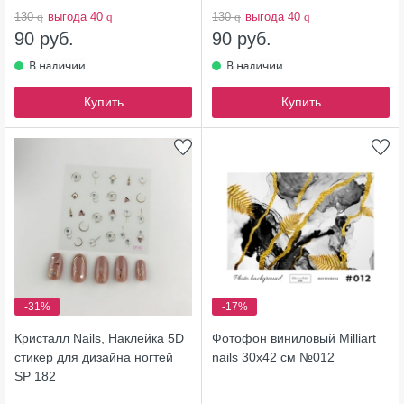
130
q
выгода 40
q
130
q
выгода 40
q
90 руб.
90 руб.
Купить
Купить
-31%
-17%
Кристалл Nails, Наклейка 5D
Фотофон виниловый Milliart
стикер для дизайна ногтей
nails 30х42 см №012
SP 182