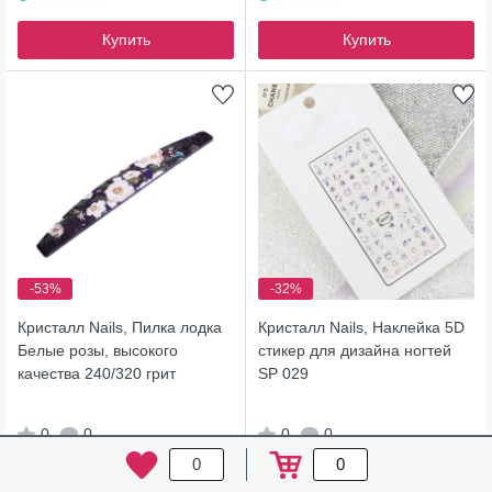
Купить
Купить
-53%
-32%
Кристалл Nails, Пилка лодка
Кристалл Nails, Наклейка 5D
Белые розы, высокого
стикер для дизайна ногтей
качества 240/320 грит
SP 029
0
0
0
0
0
0
+ 1
бонус
+ 4
бонуса