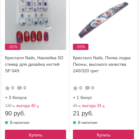
-31%
-53%
Кристалл Nails, Наклейка 5D
Кристалл Nails, Пилка лодка
стикер для дизайна ногтей
Пионы, высокого качества
SP 049
240/320 грит
0
0
0
0
+ 3
бонуса
+ 1
бонус
130
q
выгода 40
q
45
q
выгода 24
q
90 руб.
21 руб.
Купить
Купить