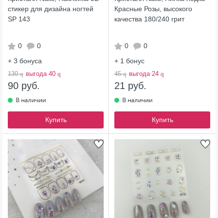
стикер для дизайна ногтей
Красные Розы, высокого
SP 143
качества 180/240 грит
0
0
0
0
+ 3
бонуса
+ 1
бонус
130
q
выгода 40
q
45
q
выгода 24
q
90 руб.
21 руб.
Купить
Купить