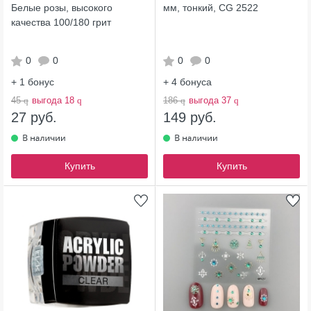
Белые розы, высокого
мм, тонкий, CG 2522
качества 100/180 грит
0
0
0
0
+ 1
бонус
+ 4
бонуса
45
q
выгода 18
q
186
q
выгода 37
q
27 руб.
149 руб.
Купить
Купить