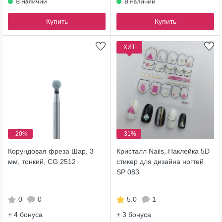
Купить
Купить
ХИТ
-20%
-31%
Корундовая фреза Шар, 3
Кристалл Nails, Наклейка 5D
мм, тонкий, CG 2512
стикер для дизайна ногтей
SP 083
0
0
5.0
1
+ 4
бонуса
+ 3
бонуса