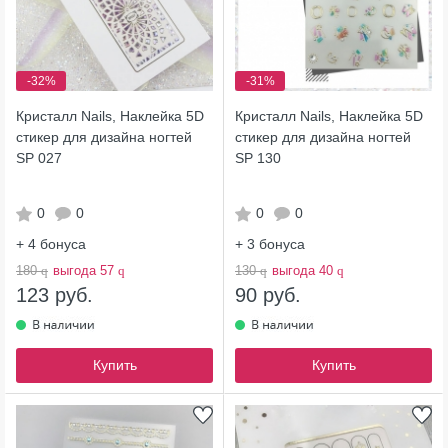
-32%
-31%
Кристалл Nails, Наклейка 5D
Кристалл Nails, Наклейка 5D
стикер для дизайна ногтей
стикер для дизайна ногтей
SP 027
SP 130
0
0
0
0
+ 4
бонуса
+ 3
бонуса
180
q
выгода 57
q
130
q
выгода 40
q
123 руб.
90 руб.
Купить
Купить