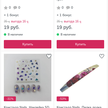
0
0
0
0
+ 1
бонус
+ 1
бонус
35
q
выгода 16
q
35
q
выгода 16
q
19 руб.
19 руб.
Купить
Купить
-31%
-53%
Кристалл Nails, Наклейка 5D
Кристалл Nails, Пилка лодка