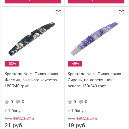
-53%
-46%
Кристалл Nails, Пилка лодка
Кристалл Nails, Пилка лодка
Жасмин, высокого качества
Сирень, на деревянной
180/240 грит
основе 180/240 грит
0
0
0
0
+ 1
бонус
+ 1
бонус
45
q
выгода 24
q
35
q
выгода 16
q
21 руб.
19 руб.