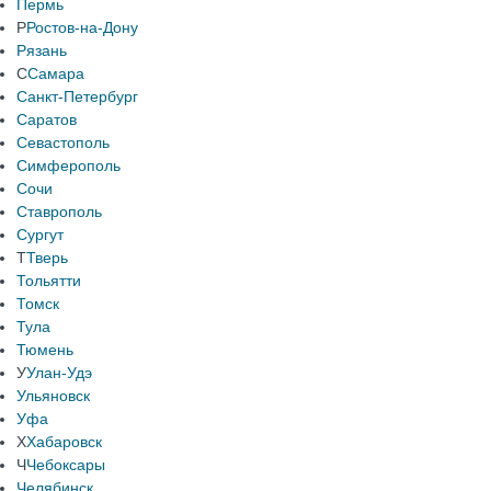
Пермь
Р
Ростов-на-Дону
Рязань
С
Самара
Санкт-Петербург
Саратов
Севастополь
Симферополь
Сочи
Ставрополь
Сургут
Т
Тверь
Тольятти
Томск
Тула
Тюмень
У
Улан-Удэ
Ульяновск
Уфа
Х
Хабаровск
Ч
Чебоксары
Челябинск