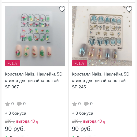
-31%
-31%
Кристалл Nails, Наклейка 5D
Кристалл Nails, Наклейка 5D
стикер для дизайна ногтей
стикер для дизайна ногтей
SP 067
SP 245
0
0
0
0
+ 3
бонуса
+ 3
бонуса
130
q
выгода 40
q
130
q
выгода 40
q
90 руб.
90 руб.