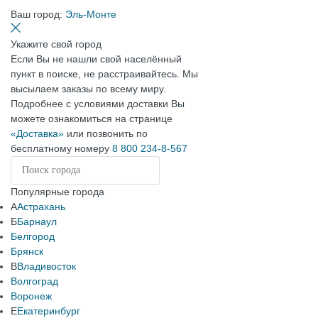
Ваш город:
Эль-Монте
Укажите свой город
Если Вы не нашли свой населённый
пункт в поиске, не расстраивайтесь. Мы
высылаем заказы по всему миру.
Подробнее с условиями доставки Вы
можете ознакомиться на странице
«Доставка»
или позвонить по
бесплатному номеру
8 800 234-8-567
Популярные города
А
Астрахань
Б
Барнаул
Белгород
Брянск
В
Владивосток
Волгоград
Воронеж
Е
Екатеринбург