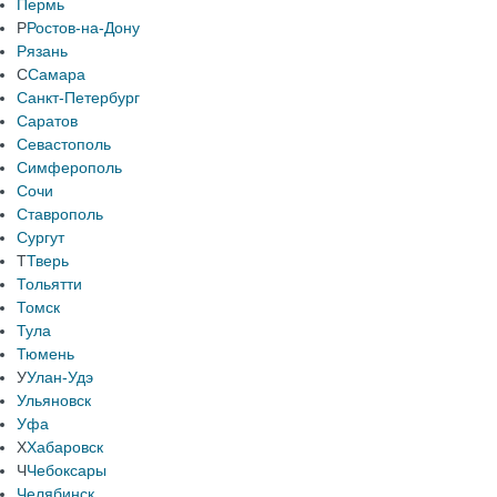
Пермь
Р
Ростов-на-Дону
Рязань
С
Самара
Санкт-Петербург
Саратов
Севастополь
Симферополь
Сочи
Ставрополь
Сургут
Т
Тверь
Тольятти
Томск
Тула
Тюмень
У
Улан-Удэ
Ульяновск
Уфа
Х
Хабаровск
Ч
Чебоксары
Челябинск