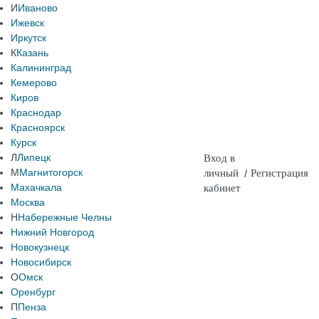
И
Иваново
Ижевск
Иркутск
К
Казань
Калининград
Кемерово
Киров
Краснодар
Красноярск
Курск
Л
Липецк
Вход в
М
Магнитогорск
личный
/
Регистрация
Махачкала
кабинет
Москва
Н
Набережные Челны
Нижний Новгород
Новокузнецк
Новосибирск
О
Омск
Оренбург
П
Пенза