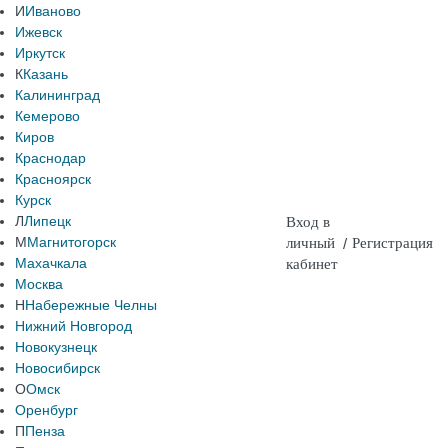
И
Иваново
Ижевск
Иркутск
К
Казань
Калининград
Кемерово
Киров
Краснодар
Красноярск
Курск
Л
Липецк
Вход в
М
Магнитогорск
личный
/
Регистрация
Махачкала
кабинет
Москва
Н
Набережные Челны
Нижний Новгород
Новокузнецк
Новосибирск
О
Омск
Оренбург
П
Пенза