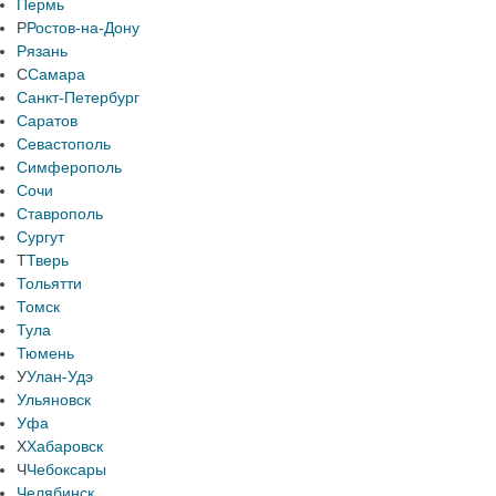
Пермь
Р
Ростов-на-Дону
Рязань
С
Самара
Санкт-Петербург
Саратов
Севастополь
Симферополь
Сочи
Ставрополь
Сургут
Т
Тверь
Тольятти
Томск
Тула
Тюмень
У
Улан-Удэ
Ульяновск
Уфа
Х
Хабаровск
Ч
Чебоксары
Челябинск