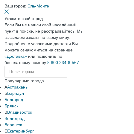
Ваш город:
Эль-Монте
Укажите свой город
Если Вы не нашли свой населённый
пункт в поиске, не расстраивайтесь. Мы
высылаем заказы по всему миру.
Подробнее с условиями доставки Вы
можете ознакомиться на странице
«Доставка»
или позвонить по
бесплатному номеру
8 800 234-8-567
Популярные города
А
Астрахань
Б
Барнаул
Белгород
Брянск
В
Владивосток
Волгоград
Воронеж
Е
Екатеринбург