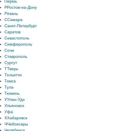
Пермь
Р
Ростов-на-Дону
Рязань
С
Самара
Санкт-Петербург
Саратов
Севастополь
Симферополь
Сочи
Ставрополь
Сургут
Т
Тверь
Тольятти
Томск
Тула
Тюмень
У
Улан-Удэ
Ульяновск
Уфа
Х
Хабаровск
Ч
Чебоксары
Челябинск