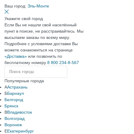
Ваш город:
Эль-Монте
Укажите свой город
Если Вы не нашли свой населённый
пункт в поиске, не расстраивайтесь. Мы
высылаем заказы по всему миру.
Подробнее с условиями доставки Вы
можете ознакомиться на странице
«Доставка»
или позвонить по
бесплатному номеру
8 800 234-8-567
Популярные города
А
Астрахань
Б
Барнаул
Белгород
Брянск
В
Владивосток
Волгоград
Воронеж
Е
Екатеринбург