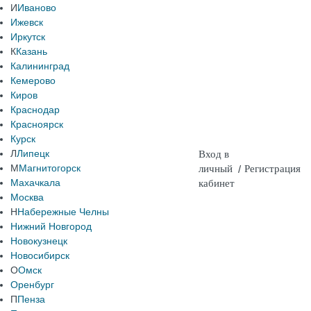
И
Иваново
Ижевск
Иркутск
К
Казань
Калининград
Кемерово
Киров
Краснодар
Красноярск
Курск
Л
Липецк
Вход в
М
Магнитогорск
личный
/
Регистрация
Махачкала
кабинет
Москва
Н
Набережные Челны
Нижний Новгород
Новокузнецк
Новосибирск
О
Омск
Оренбург
П
Пенза