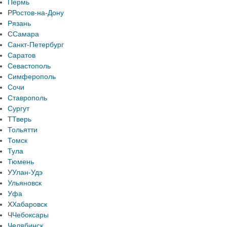
Пермь
Р
Ростов-на-Дону
Рязань
С
Самара
Санкт-Петербург
Саратов
Севастополь
Симферополь
Сочи
Ставрополь
Сургут
Т
Тверь
Тольятти
Томск
Тула
Тюмень
У
Улан-Удэ
Ульяновск
Уфа
Х
Хабаровск
Ч
Чебоксары
Челябинск