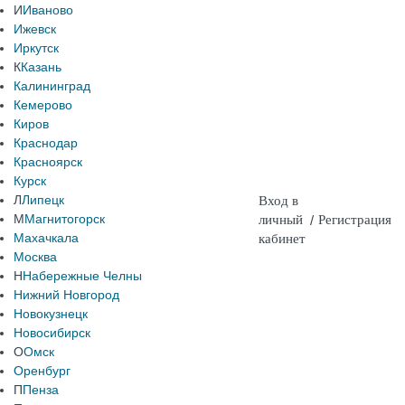
И
Иваново
Ижевск
Иркутск
К
Казань
Калининград
Кемерово
Киров
Краснодар
Красноярск
Курск
Л
Липецк
Вход в
М
Магнитогорск
личный
/
Регистрация
Махачкала
кабинет
Москва
Н
Набережные Челны
Нижний Новгород
Новокузнецк
Новосибирск
О
Омск
Оренбург
П
Пенза