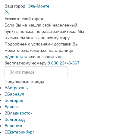
Ваш город:
Эль-Монте
Укажите свой город
Если Вы не нашли свой населённый
пункт в поиске, не расстраивайтесь. Мы
высылаем заказы по всему миру.
Подробнее с условиями доставки Вы
можете ознакомиться на странице
«Доставка»
или позвонить по
бесплатному номеру
8 800 234-8-567
Популярные города
А
Астрахань
Б
Барнаул
Белгород
Брянск
В
Владивосток
Волгоград
Воронеж
Е
Екатеринбург