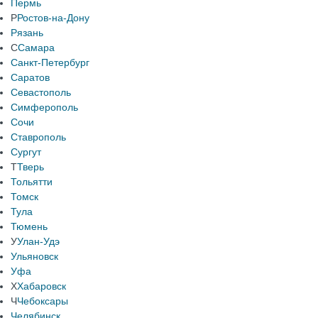
Пермь
Р
Ростов-на-Дону
Рязань
С
Самара
Санкт-Петербург
Саратов
Севастополь
Симферополь
Сочи
Ставрополь
Сургут
Т
Тверь
Тольятти
Томск
Тула
Тюмень
У
Улан-Удэ
Ульяновск
Уфа
Х
Хабаровск
Ч
Чебоксары
Челябинск