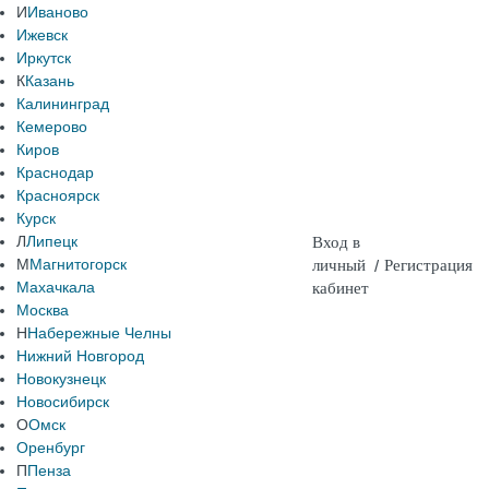
И
Иваново
Ижевск
Иркутск
К
Казань
Калининград
Кемерово
Киров
Краснодар
Красноярск
Курск
Л
Липецк
Вход в
М
Магнитогорск
личный
/
Регистрация
Махачкала
кабинет
Москва
Н
Набережные Челны
Нижний Новгород
Новокузнецк
Новосибирск
О
Омск
Оренбург
П
Пенза