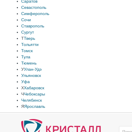
Саратов
Севастополь
Симферополь
Сочи
Ставрополь
Сургут
Т
Тверь
Тольятти
Томск
Тула
Тюмень
У
Улан-Удэ
Ульяновск
Уфа
Х
Хабаровск
Ч
Чебоксары
Челябинск
Я
Ярославль