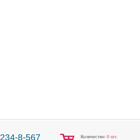
 234-8-567
Количество:
0
шт.