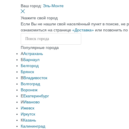
Ваш город:
Эль-Монте
Укажите свой город
Если Вы не нашли свой населённый пункт в поиске, не 
ознакомиться на странице
«Доставка»
или позвонить по
Популярные города
А
Астрахань
Б
Барнаул
Белгород
Брянск
В
Владивосток
Волгоград
Воронеж
Е
Екатеринбург
И
Иваново
Ижевск
Иркутск
К
Казань
Калининград