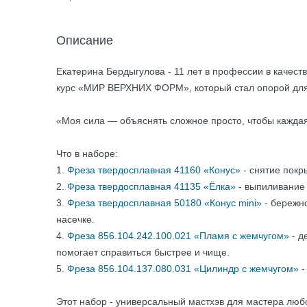
Описание
Екатерина Бердыгулова - 11 лет в профессии в качест
курс «МИР ВЕРХНИХ ФОРМ», который стал опорой для
«Моя сила — объяснять сложное просто, чтобы каждая
Что в наборе:
1.
Фреза твердосплавная 41160 «Конус»
- снятие покр
2.
Фреза твердосплавная 41135 «Ёлка»
- выпиливание
3.
Фреза твердосплавная 50180 «Конус mini»
- бережно
насечке.
4.
Фреза 856.104.242.100.021 «Пламя с жемчугом»
- д
помогает справиться быстрее и чище.
5.
Фреза 856.104.137.080.031 «Цилиндр с жемчугом»
-
Этот набор - универсальный мастхэв для мастера любо