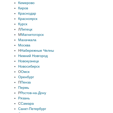
Кемерово
Киров
Краснодар
Красноярск
Курск
Л
Липецк
М
Магнитогорск
Махачкала
Москва
Н
Набережные Челны
Нижний Новгород
Новокузнецк
Новосибирск
О
Омск
Оренбург
П
Пенза
Пермь
Р
Ростов-на-Дону
Рязань
С
Самара
Санкт-Петербург