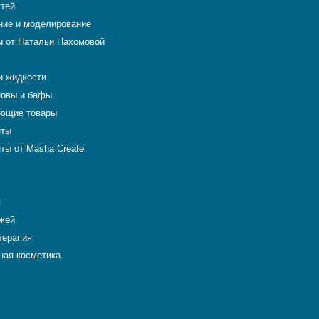
гтей
ие и моделирование
 от Натальи Пахомовой
и жидкости
новы и бафы
ющие товары
нты
ты от Masha Create
я
ожей
терапия
ная косметика