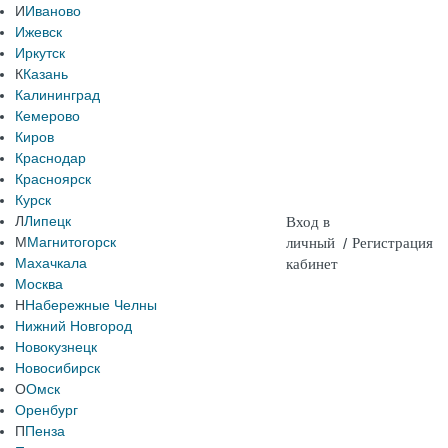
И
Иваново
Ижевск
Иркутск
К
Казань
Калининград
Кемерово
Киров
Краснодар
Красноярск
Курск
Л
Липецк
Вход в
М
Магнитогорск
личный
/
Регистрация
Махачкала
кабинет
Москва
Н
Набережные Челны
Нижний Новгород
Новокузнецк
Новосибирск
О
Омск
Оренбург
П
Пенза