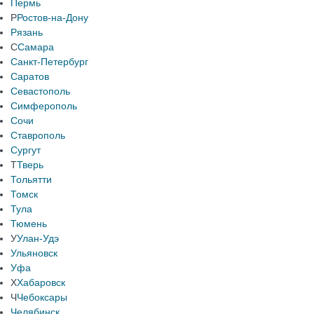
Пермь
Р
Ростов-на-Дону
Рязань
С
Самара
Санкт-Петербург
Саратов
Севастополь
Симферополь
Сочи
Ставрополь
Сургут
Т
Тверь
Тольятти
Томск
Тула
Тюмень
У
Улан-Удэ
Ульяновск
Уфа
Х
Хабаровск
Ч
Чебоксары
Челябинск