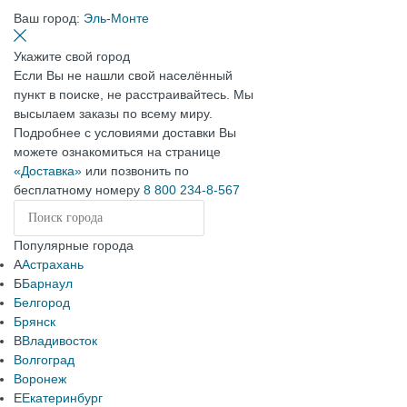
Ваш город:
Эль-Монте
Укажите свой город
Если Вы не нашли свой населённый
пункт в поиске, не расстраивайтесь. Мы
высылаем заказы по всему миру.
Подробнее с условиями доставки Вы
можете ознакомиться на странице
«Доставка»
или позвонить по
бесплатному номеру
8 800 234-8-567
Популярные города
А
Астрахань
Б
Барнаул
Белгород
Брянск
В
Владивосток
Волгоград
Воронеж
Е
Екатеринбург