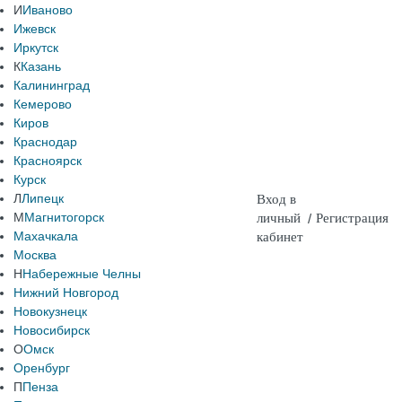
И
Иваново
Ижевск
Иркутск
К
Казань
Калининград
Кемерово
Киров
Краснодар
Красноярск
Курск
Л
Липецк
Вход в
М
Магнитогорск
личный
/
Регистрация
Махачкала
кабинет
Москва
Н
Набережные Челны
Нижний Новгород
Новокузнецк
Новосибирск
О
Омск
Оренбург
П
Пенза