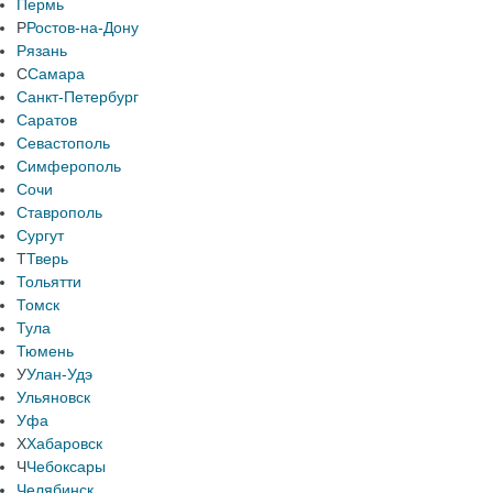
Пермь
Р
Ростов-на-Дону
Рязань
С
Самара
Санкт-Петербург
Саратов
Севастополь
Симферополь
Сочи
Ставрополь
Сургут
Т
Тверь
Тольятти
Томск
Тула
Тюмень
У
Улан-Удэ
Ульяновск
Уфа
Х
Хабаровск
Ч
Чебоксары
Челябинск