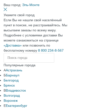
Ваш город:
Эль-Монте
Укажите свой город
Если Вы не нашли свой населённый
пункт в поиске, не расстраивайтесь. Мы
высылаем заказы по всему миру.
Подробнее с условиями доставки Вы
можете ознакомиться на странице
«Доставка»
или позвонить по
бесплатному номеру
8 800 234-8-567
Популярные города
А
Астрахань
Б
Барнаул
Белгород
Брянск
В
Владивосток
Волгоград
Воронеж
Е
Екатеринбург