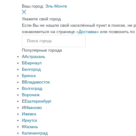
Ваш город:
Эль-Монте
Укажите свой город
Если Вы не нашли свой населённый пункт в поиске, не 
ознакомиться на странице
«Доставка»
или позвонить по
Популярные города
А
Астрахань
Б
Барнаул
Белгород
Брянск
В
Владивосток
Волгоград
Воронеж
Е
Екатеринбург
И
Иваново
Ижевск
Иркутск
К
Казань
Калининград