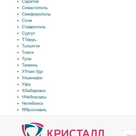
Саратов
Севастополь
Симферополь
Сочи
Ставрополь
Сургут
Т
Тверь
Тольятти
Томск
Тула
Тюмень
У
Улан-Удэ
Ульяновск
Уфа
Х
Хабаровск
Ч
Чебоксары
Челябинск
Я
Ярославль