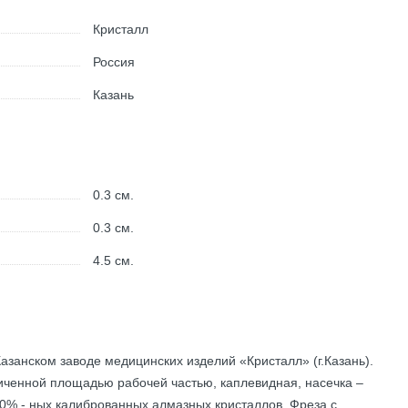
Кристалл
Россия
Казань
0.3
см.
0.3
см.
4.5
см.
азанском заводе медицинских изделий «Кристалл» (г.Казань).
ченной площадью рабочей частью, каплевидная, насечка –
00% - ных калиброванных алмазных кристаллов. Фреза с