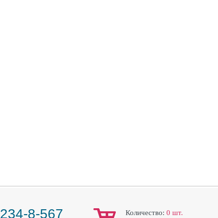
 234-8-567
Количество:
0
шт.