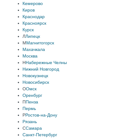
Кемерово
Киров
Краснодар
Красноярск
Курск
Л
Липецк
М
Магнитогорск
Махачкала
Москва
Н
Набережные Челны
Нижний Новгород
Новокузнецк
Новосибирск
О
Омск
Оренбург
П
Пенза
Пермь
Р
Ростов-на-Дону
Рязань
С
Самара
Санкт-Петербург