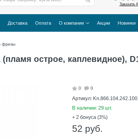
Заказать 
Доставка
Оплата
О компании
Акции
Новинки
е фрезы
(пламя острое, каплевидное), D1
0
0
Артикул:
Kn.866.104.242.100
В наличии:
29 шт.
+ 2
бонуса (3%)
52
руб.