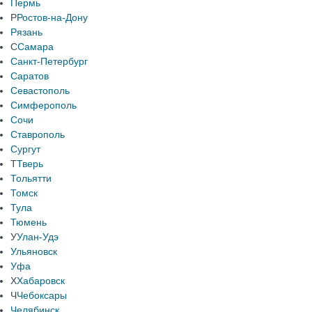
Пермь
Р
Ростов-на-Дону
Рязань
С
Самара
Санкт-Петербург
Саратов
Севастополь
Симферополь
Сочи
Ставрополь
Сургут
Т
Тверь
Тольятти
Томск
Тула
Тюмень
У
Улан-Удэ
Ульяновск
Уфа
Х
Хабаровск
Ч
Чебоксары
Челябинск