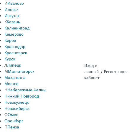
И
Иваново
Ижевск
Иркутск
К
Казань
Калининград
Кемерово
Киров
Краснодар
Красноярск
Курск
Л
Липецк
Вход в
М
Магнитогорск
личный
/
Регистрация
Махачкала
кабинет
Москва
Н
Набережные Челны
Нижний Новгород
Новокузнецк
Новосибирск
О
Омск
Оренбург
П
Пенза