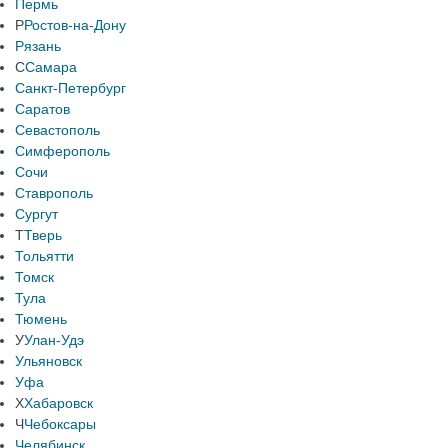
Пермь
Р
Ростов-на-Дону
Рязань
С
Самара
Санкт-Петербург
Саратов
Севастополь
Симферополь
Сочи
Ставрополь
Сургут
Т
Тверь
Тольятти
Томск
Тула
Тюмень
У
Улан-Удэ
Ульяновск
Уфа
Х
Хабаровск
Ч
Чебоксары
Челябинск