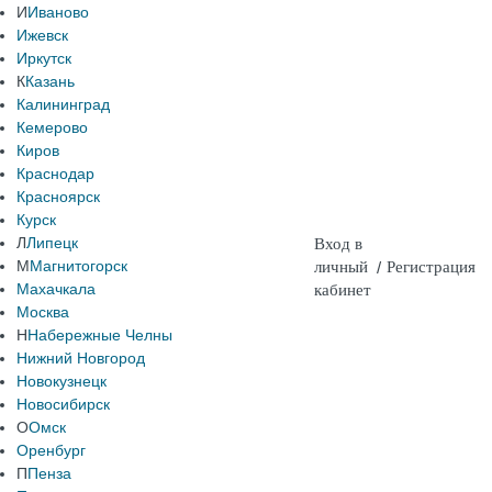
И
Иваново
Ижевск
Иркутск
К
Казань
Калининград
Кемерово
Киров
Краснодар
Красноярск
Курск
Л
Липецк
Вход в
М
Магнитогорск
личный
/
Регистрация
Махачкала
кабинет
Москва
Н
Набережные Челны
Нижний Новгород
Новокузнецк
Новосибирск
О
Омск
Оренбург
П
Пенза