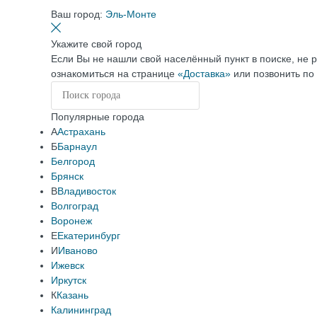
Ваш город:
Эль-Монте
Укажите свой город
Если Вы не нашли свой населённый пункт в поиске, не 
ознакомиться на странице
«Доставка»
или позвонить по
Популярные города
А
Астрахань
Б
Барнаул
Белгород
Брянск
В
Владивосток
Волгоград
Воронеж
Е
Екатеринбург
И
Иваново
Ижевск
Иркутск
К
Казань
Калининград