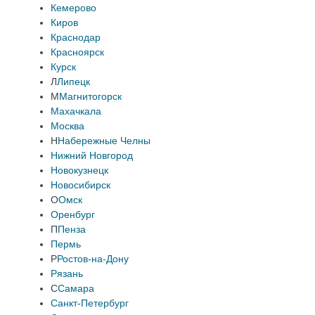
Кемерово
Киров
Краснодар
Красноярск
Курск
Л
Липецк
М
Магнитогорск
Махачкала
Москва
Н
Набережные Челны
Нижний Новгород
Новокузнецк
Новосибирск
О
Омск
Оренбург
П
Пенза
Пермь
Р
Ростов-на-Дону
Рязань
С
Самара
Санкт-Петербург