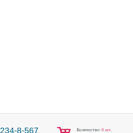
 234-8-567
Количество:
0
шт.