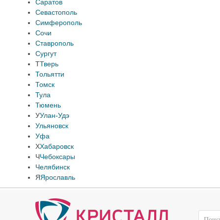
Саратов
Севастополь
Симферополь
Сочи
Ставрополь
Сургут
Т
Тверь
Тольятти
Томск
Тула
Тюмень
У
Улан-Удэ
Ульяновск
Уфа
Х
Хабаровск
Ч
Чебоксары
Челябинск
Я
Ярославль