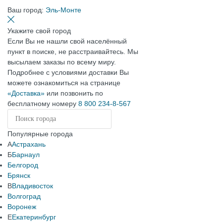
Ваш город:
Эль-Монте
Укажите свой город
Если Вы не нашли свой населённый
пункт в поиске, не расстраивайтесь. Мы
высылаем заказы по всему миру.
Подробнее с условиями доставки Вы
можете ознакомиться на странице
«Доставка»
или позвонить по
бесплатному номеру
8 800 234-8-567
Популярные города
А
Астрахань
Б
Барнаул
Белгород
Брянск
В
Владивосток
Волгоград
Воронеж
Е
Екатеринбург