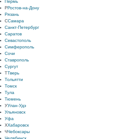
Пермь
Р
Ростов-на-Дону
Рязань
С
Самара
Санкт-Петербург
Саратов
Севастополь
Симферополь
Сочи
Ставрополь
Сургут
Т
Тверь
Тольятти
Томск
Тула
Тюмень
У
Улан-Удэ
Ульяновск
Уфа
Х
Хабаровск
Ч
Чебоксары
Челябинск