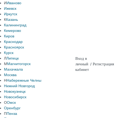
И
Иваново
Ижевск
Иркутск
К
Казань
Калининград
Кемерово
Киров
Краснодар
Красноярск
Курск
Л
Липецк
Вход в
М
Магнитогорск
личный
/
Регистрация
Махачкала
кабинет
Москва
Н
Набережные Челны
Нижний Новгород
Новокузнецк
Новосибирск
О
Омск
Оренбург
П
Пенза