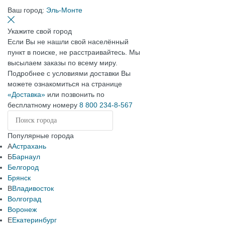
Ваш город:
Эль-Монте
Укажите свой город
Если Вы не нашли свой населённый
пункт в поиске, не расстраивайтесь. Мы
высылаем заказы по всему миру.
Подробнее с условиями доставки Вы
можете ознакомиться на странице
«Доставка»
или позвонить по
бесплатному номеру
8 800 234-8-567
Популярные города
А
Астрахань
Б
Барнаул
Белгород
Брянск
В
Владивосток
Волгоград
Воронеж
Е
Екатеринбург