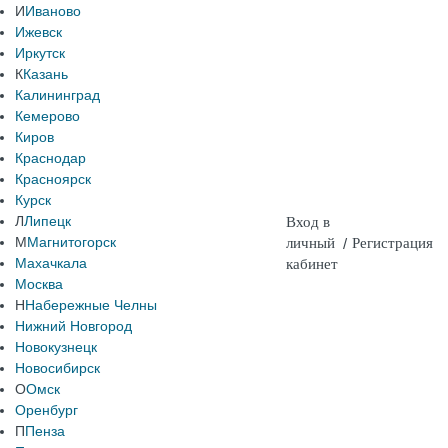
И
Иваново
Ижевск
Иркутск
К
Казань
Калининград
Кемерово
Киров
Краснодар
Красноярск
Курск
Л
Липецк
Вход в
М
Магнитогорск
личный
/
Регистрация
Махачкала
кабинет
Москва
Н
Набережные Челны
Нижний Новгород
Новокузнецк
Новосибирск
О
Омск
Оренбург
П
Пенза