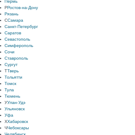
Пермь
Р
Ростов-на-Дону
Рязань
С
Самара
Санкт-Петербург
Саратов
Севастополь
Симферополь
Сочи
Ставрополь
Сургут
Т
Тверь
Тольятти
Томск
Тула
Тюмень
У
Улан-Удэ
Ульяновск
Уфа
Х
Хабаровск
Ч
Чебоксары
Челябинск