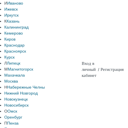
И
Иваново
Ижевск
Иркутск
К
Казань
Калининград
Кемерово
Киров
Краснодар
Красноярск
Курск
Л
Липецк
Вход в
М
Магнитогорск
личный
/
Регистрация
Махачкала
кабинет
Москва
Н
Набережные Челны
Нижний Новгород
Новокузнецк
Новосибирск
О
Омск
Оренбург
П
Пенза