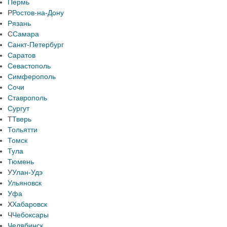
Пермь
Р
Ростов-на-Дону
Рязань
С
Самара
Санкт-Петербург
Саратов
Севастополь
Симферополь
Сочи
Ставрополь
Сургут
Т
Тверь
Тольятти
Томск
Тула
Тюмень
У
Улан-Удэ
Ульяновск
Уфа
Х
Хабаровск
Ч
Чебоксары
Челябинск