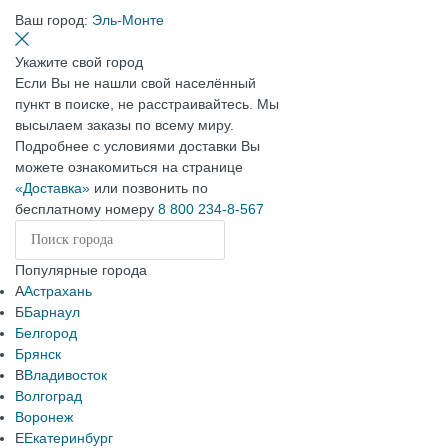
Ваш город:
Эль-Монте
Укажите свой город
Если Вы не нашли свой населённый
пункт в поиске, не расстраивайтесь. Мы
высылаем заказы по всему миру.
Подробнее с условиями доставки Вы
можете ознакомиться на странице
«Доставка»
или позвонить по
бесплатному номеру
8 800 234-8-567
Популярные города
А
Астрахань
Б
Барнаул
Белгород
Брянск
В
Владивосток
Волгоград
Воронеж
Е
Екатеринбург