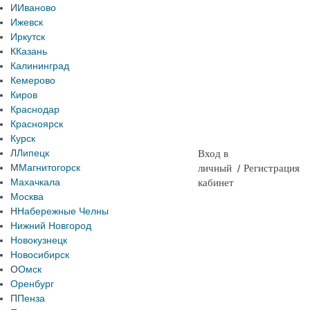
И
Иваново
Ижевск
Иркутск
К
Казань
Калининград
Кемерово
Киров
Краснодар
Красноярск
Курск
Л
Липецк
Вход в
М
Магнитогорск
личный
/
Регистрация
Махачкала
кабинет
Москва
Н
Набережные Челны
Нижний Новгород
Новокузнецк
Новосибирск
О
Омск
Оренбург
П
Пенза