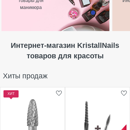
Товары для
Ин
маникюра
Интернет-магазин KristallNails
товаров для красоты
Хиты продаж
ХИТ