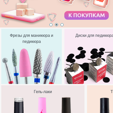
Фрезы для маникюра и
Диски для педикюр
педикюра
Гель-лаки
Т