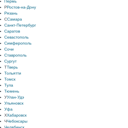
Пермь
Р
Ростов-на-Дону
Рязань
С
Самара
Санкт-Петербург
Саратов
Севастополь
Симферополь
Сочи
Ставрополь
Сургут
Т
Тверь
Тольятти
Томск
Тула
Тюмень
У
Улан-Удэ
Ульяновск
Уфа
Х
Хабаровск
Ч
Чебоксары
Челябинск