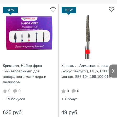
NEW
NEW
Кристалл, Набор фрез
Кристалл, Алмазная фреза
"Универсальный" для
(конус закругл.), D1,6, L100,
аппаратного маникюра и
мягкая, 856.104.199.100.016
педикюра
0
0
0
0
+ 19
бонусов
+ 1
бонус
625 руб.
49 руб.