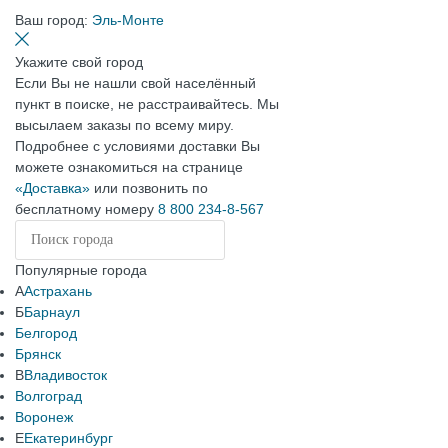
Ваш город:
Эль-Монте
Укажите свой город
Если Вы не нашли свой населённый
пункт в поиске, не расстраивайтесь. Мы
высылаем заказы по всему миру.
Подробнее с условиями доставки Вы
можете ознакомиться на странице
«Доставка»
или позвонить по
бесплатному номеру
8 800 234-8-567
Популярные города
А
Астрахань
Б
Барнаул
Белгород
Брянск
В
Владивосток
Волгоград
Воронеж
Е
Екатеринбург