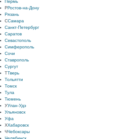
Пермь
Р
Ростов-на-Дону
Рязань
С
Самара
Санкт-Петербург
Саратов
Севастополь
Симферополь
Сочи
Ставрополь
Сургут
Т
Тверь
Тольятти
Томск
Тула
Тюмень
У
Улан-Удэ
Ульяновск
Уфа
Х
Хабаровск
Ч
Чебоксары
Челябинск