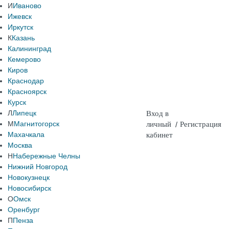
И
Иваново
Ижевск
Иркутск
К
Казань
Калининград
Кемерово
Киров
Краснодар
Красноярск
Курск
Л
Липецк
Вход в
М
Магнитогорск
личный
/
Регистрация
Махачкала
кабинет
Москва
Н
Набережные Челны
Нижний Новгород
Новокузнецк
Новосибирск
О
Омск
Оренбург
П
Пенза