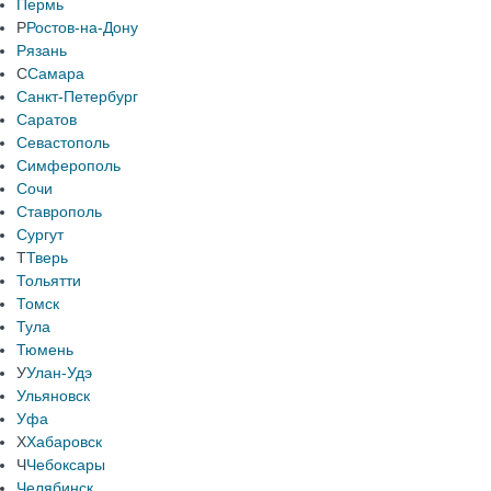
Пермь
Р
Ростов-на-Дону
Рязань
С
Самара
Санкт-Петербург
Саратов
Севастополь
Симферополь
Сочи
Ставрополь
Сургут
Т
Тверь
Тольятти
Томск
Тула
Тюмень
У
Улан-Удэ
Ульяновск
Уфа
Х
Хабаровск
Ч
Чебоксары
Челябинск