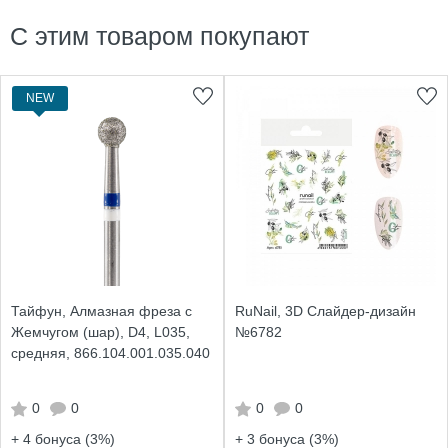
С этим товаром покупают
NEW
Тайфун, Алмазная фреза с
RuNail, 3D Слайдер-дизайн
Жемчугом (шар), D4, L035,
№6782
средняя, 866.104.001.035.040
0
0
0
0
+ 4
бонуса (3%)
+ 3
бонуса (3%)