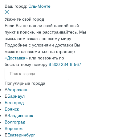
Ваш город:
Эль-Монте
Укажите свой город
Если Вы не нашли свой населённый
пункт в поиске, не расстраивайтесь. Мы
высылаем заказы по всему миру.
Подробнее с условиями доставки Вы
можете ознакомиться на странице
«Доставка»
или позвонить по
бесплатному номеру
8 800 234-8-567
Популярные города
А
Астрахань
Б
Барнаул
Белгород
Брянск
В
Владивосток
Волгоград
Воронеж
Е
Екатеринбург