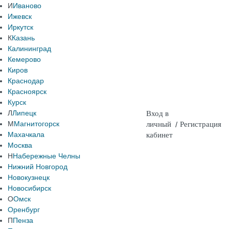
И
Иваново
Ижевск
Иркутск
К
Казань
Калининград
Кемерово
Киров
Краснодар
Красноярск
Курск
Л
Липецк
Вход в
М
Магнитогорск
личный
/
Регистрация
Махачкала
кабинет
Москва
Н
Набережные Челны
Нижний Новгород
Новокузнецк
Новосибирск
О
Омск
Оренбург
П
Пенза