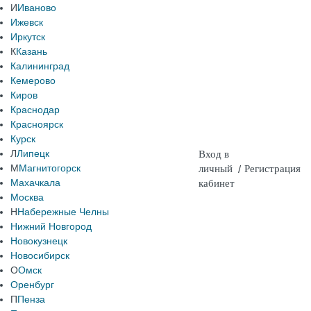
И
Иваново
Ижевск
Иркутск
К
Казань
Калининград
Кемерово
Киров
Краснодар
Красноярск
Курск
Л
Липецк
Вход в
М
Магнитогорск
личный
/
Регистрация
Махачкала
кабинет
Москва
Н
Набережные Челны
Нижний Новгород
Новокузнецк
Новосибирск
О
Омск
Оренбург
П
Пенза