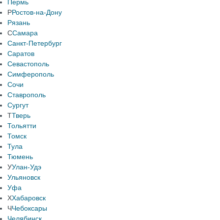
Пермь
Р
Ростов-на-Дону
Рязань
С
Самара
Санкт-Петербург
Саратов
Севастополь
Симферополь
Сочи
Ставрополь
Сургут
Т
Тверь
Тольятти
Томск
Тула
Тюмень
У
Улан-Удэ
Ульяновск
Уфа
Х
Хабаровск
Ч
Чебоксары
Челябинск