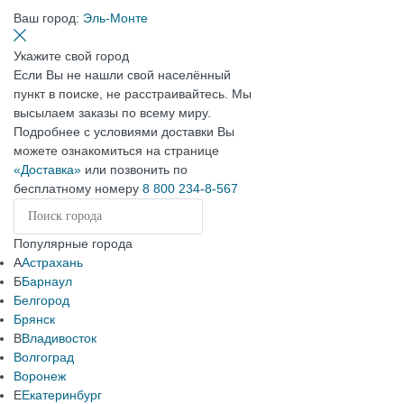
Ваш город:
Эль-Монте
Укажите свой город
Если Вы не нашли свой населённый
пункт в поиске, не расстраивайтесь. Мы
высылаем заказы по всему миру.
Подробнее с условиями доставки Вы
можете ознакомиться на странице
«Доставка»
или позвонить по
бесплатному номеру
8 800 234-8-567
Популярные города
А
Астрахань
Б
Барнаул
Белгород
Брянск
В
Владивосток
Волгоград
Воронеж
Е
Екатеринбург