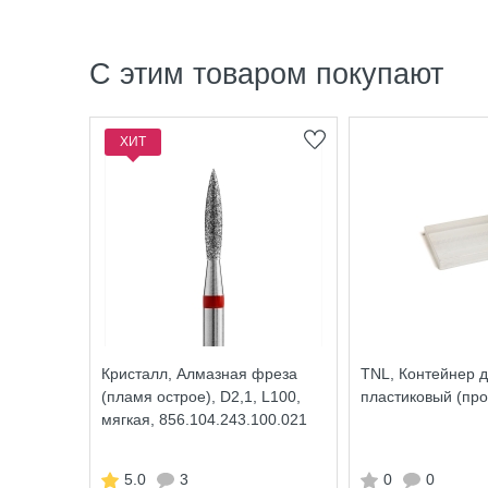
С этим товаром покупают
ХИТ
Кристалл, Алмазная фреза
TNL, Контейнер 
(пламя острое), D2,1, L100,
пластиковый (пр
мягкая, 856.104.243.100.021
5.0
3
0
0