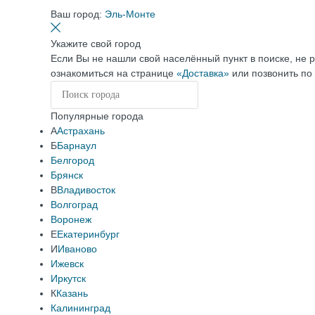
Ваш город:
Эль-Монте
Укажите свой город
Если Вы не нашли свой населённый пункт в поиске, не 
ознакомиться на странице
«Доставка»
или позвонить по
Популярные города
А
Астрахань
Б
Барнаул
Белгород
Брянск
В
Владивосток
Волгоград
Воронеж
Е
Екатеринбург
И
Иваново
Ижевск
Иркутск
К
Казань
Калининград