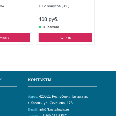
%)
+ 12
бонусов (3%)
408 руб.
упить
Купить
У
КОНТАКТЫ
Адрес:
420061, Республика Татарстан,
г. Казань, ул. Сеченова, 17В
E-mail:
info@kristallnails.ru
Телефон:
8 800 234-8-567