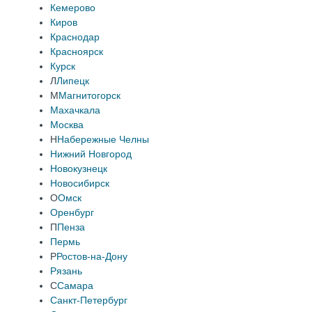
Кемерово
Киров
Краснодар
Красноярск
Курск
Л
Липецк
М
Магнитогорск
Махачкала
Москва
Н
Набережные Челны
Нижний Новгород
Новокузнецк
Новосибирск
О
Омск
Оренбург
П
Пенза
Пермь
Р
Ростов-на-Дону
Рязань
С
Самара
Санкт-Петербург