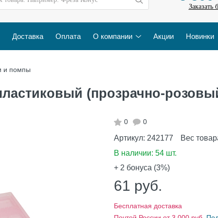
Заказать 
Доставка
Оплата
О компании
Акции
Новинки
и и помпы
пластиковый (прозрачно-розовы
0
0
Артикул:
242177
Вес товар
В наличии:
54 шт.
+ 2
бонуса (3%)
61
руб.
Бесплатная доставка
Почтой России от 3 000 руб.
По