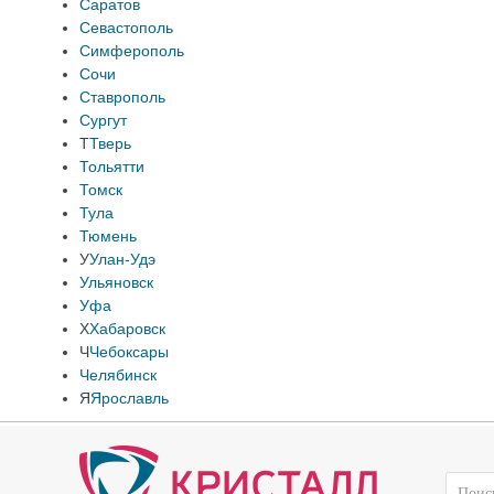
Саратов
Севастополь
Симферополь
Сочи
Ставрополь
Сургут
Т
Тверь
Тольятти
Томск
Тула
Тюмень
У
Улан-Удэ
Ульяновск
Уфа
Х
Хабаровск
Ч
Чебоксары
Челябинск
Я
Ярославль