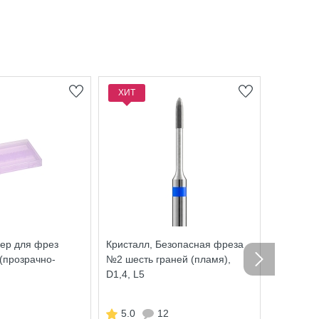
ХИТ
ХИТ
Кристалл
фреза 312
средняя,
4.8
+ 13
бону
434 ру
нер для фрез
Кристалл, Безопасная фреза
(прозрачно-
№2 шесть граней (пламя),
D1,4, L5
5.0
12