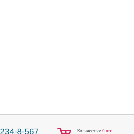
 234-8-567
Количество:
0
шт.