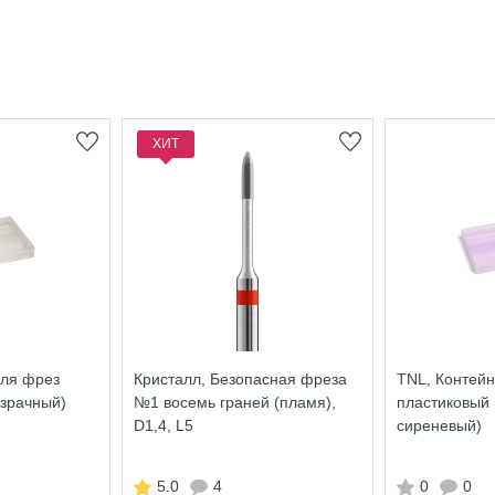
ХИТ
для фрез
Кристалл, Безопасная фреза
TNL, Контей
озрачный)
№1 восемь граней (пламя),
пластиковый 
D1,4, L5
сиреневый)
5.0
4
0
0