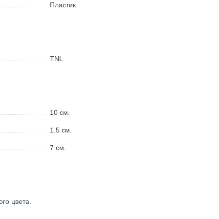
Пластик
TNL
10
см.
1.5
см.
7
см.
го цвета.