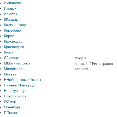
И
Иваново
Ижевск
Иркутск
К
Казань
Калининград
Кемерово
Киров
Краснодар
Красноярск
Курск
Л
Липецк
Вход в
М
Магнитогорск
личный
/
Регистрация
Махачкала
кабинет
Москва
Н
Набережные Челны
Нижний Новгород
Новокузнецк
Новосибирск
О
Омск
Оренбург
П
Пенза