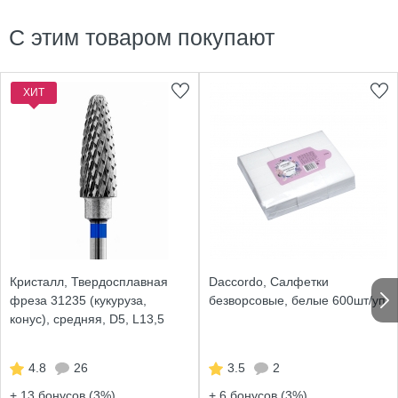
С этим товаром покупают
ХИТ
Кристалл, Твердосплавная
Daccordo, Салфетки
фреза 31235 (кукуруза,
безворсовые, белые 600шт/уп
конус), средняя, D5, L13,5
4.8
26
3.5
2
+ 13
бонусов (3%)
+ 6
бонусов (3%)