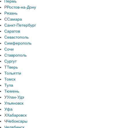
Пермь
Р
Ростов-на-Дону
Рязань
С
Самара
Санкт-Петербург
Саратов
Севастополь
Симферополь
Сочи
Ставрополь
Сургут
Т
Тверь
Тольятти
Томск
Тула
Тюмень
У
Улан-Удэ
Ульяновск
Уфа
Х
Хабаровск
Ч
Чебоксары
Челябинск