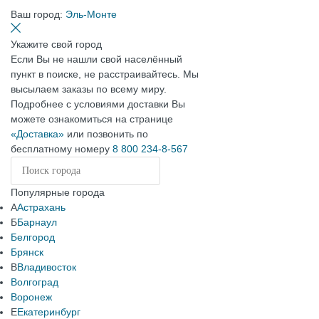
Ваш город:
Эль-Монте
Укажите свой город
Если Вы не нашли свой населённый
пункт в поиске, не расстраивайтесь. Мы
высылаем заказы по всему миру.
Подробнее с условиями доставки Вы
можете ознакомиться на странице
«Доставка»
или позвонить по
бесплатному номеру
8 800 234-8-567
Популярные города
А
Астрахань
Б
Барнаул
Белгород
Брянск
В
Владивосток
Волгоград
Воронеж
Е
Екатеринбург