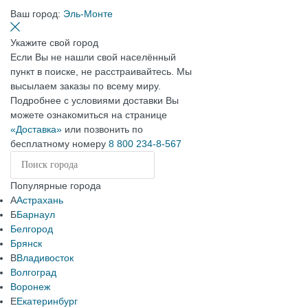
Ваш город:
Эль-Монте
Укажите свой город
Если Вы не нашли свой населённый
пункт в поиске, не расстраивайтесь. Мы
высылаем заказы по всему миру.
Подробнее с условиями доставки Вы
можете ознакомиться на странице
«Доставка»
или позвонить по
бесплатному номеру
8 800 234-8-567
Популярные города
А
Астрахань
Б
Барнаул
Белгород
Брянск
В
Владивосток
Волгоград
Воронеж
Е
Екатеринбург