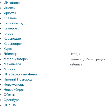
И
Иваново
Ижевск
Иркутск
К
Казань
Калининград
Кемерово
Киров
Краснодар
Красноярск
Курск
Л
Липецк
Вход в
М
Магнитогорск
личный
/
Регистрация
Махачкала
кабинет
Москва
Н
Набережные Челны
Нижний Новгород
Новокузнецк
Новосибирск
О
Омск
Оренбург
П
Пенза