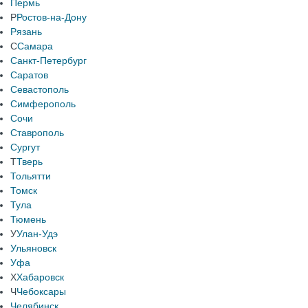
Пермь
Р
Ростов-на-Дону
Рязань
С
Самара
Санкт-Петербург
Саратов
Севастополь
Симферополь
Сочи
Ставрополь
Сургут
Т
Тверь
Тольятти
Томск
Тула
Тюмень
У
Улан-Удэ
Ульяновск
Уфа
Х
Хабаровск
Ч
Чебоксары
Челябинск