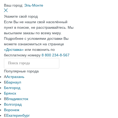
Ваш город:
Эль-Монте
Укажите свой город
Если Вы не нашли свой населённый
пункт в поиске, не расстраивайтесь. Мы
высылаем заказы по всему миру.
Подробнее с условиями доставки Вы
можете ознакомиться на странице
«Доставка»
или позвонить по
бесплатному номеру
8 800 234-8-567
Популярные города
А
Астрахань
Б
Барнаул
Белгород
Брянск
В
Владивосток
Волгоград
Воронеж
Е
Екатеринбург