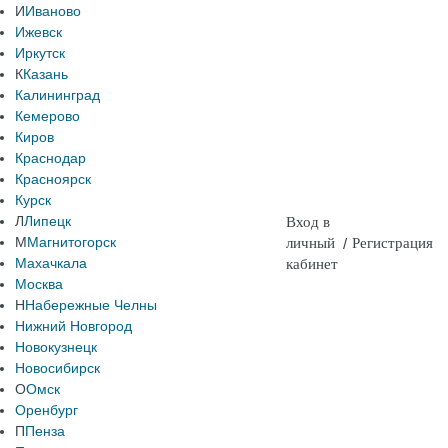
И
Иваново
Ижевск
Иркутск
К
Казань
Калининград
Кемерово
Киров
Краснодар
Красноярск
Курск
Л
Липецк
Вход в
М
Магнитогорск
личный
/
Регистрация
Махачкала
кабинет
Москва
Н
Набережные Челны
Нижний Новгород
Новокузнецк
Новосибирск
О
Омск
Оренбург
П
Пенза