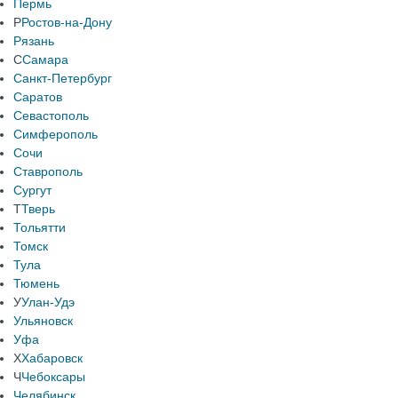
Пермь
Р
Ростов-на-Дону
Рязань
С
Самара
Санкт-Петербург
Саратов
Севастополь
Симферополь
Сочи
Ставрополь
Сургут
Т
Тверь
Тольятти
Томск
Тула
Тюмень
У
Улан-Удэ
Ульяновск
Уфа
Х
Хабаровск
Ч
Чебоксары
Челябинск